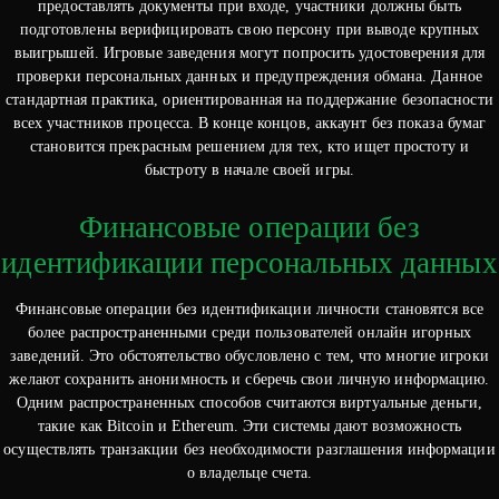
предоставлять документы при входе, участники должны быть
подготовлены верифицировать свою персону при выводе крупных
выигрышей. Игровые заведения могут попросить удостоверения для
проверки персональных данных и предупреждения обмана. Данное
стандартная практика, ориентированная на поддержание безопасности
всех участников процесса. В конце концов, аккаунт без показа бумаг
становится прекрасным решением для тех, кто ищет простоту и
быстроту в начале своей игры.
Финансовые операции без
идентификации персональных данных
Финансовые операции без идентификации личности становятся все
более распространенными среди пользователей онлайн игорных
заведений. Это обстоятельство обусловлено с тем, что многие игроки
желают сохранить анонимность и сберечь свои личную информацию.
Одним распространенных способов считаются виртуальные деньги,
такие как Bitcoin и Ethereum. Эти системы дают возможность
осуществлять транзакции без необходимости разглашения информации
о владельце счета.