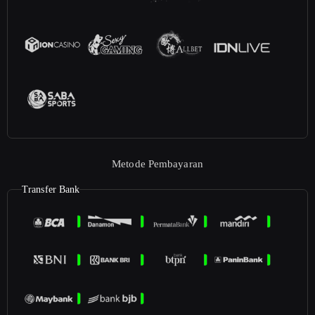
Metode Pembayaran
Transfer Bank