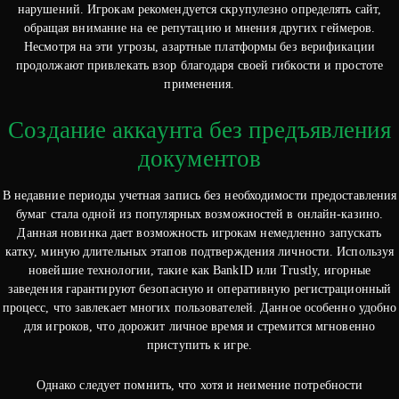
нарушений. Игрокам рекомендуется скрупулезно определять сайт,
обращая внимание на ее репутацию и мнения других геймеров.
Несмотря на эти угрозы, азартные платформы без верификации
продолжают привлекать взор благодаря своей гибкости и простоте
применения.
Создание аккаунта без предъявления
документов
В недавние периоды учетная запись без необходимости предоставления
бумаг стала одной из популярных возможностей в онлайн-казино.
Данная новинка дает возможность игрокам немедленно запускать
катку, миную длительных этапов подтверждения личности. Используя
новейшие технологии, такие как BankID или Trustly, игорные
заведения гарантируют безопасную и оперативную регистрационный
процесс, что завлекает многих пользователей. Данное особенно удобно
для игроков, что дорожит личное время и стремится мгновенно
приступить к игре.
Однако следует помнить, что хотя и неимение потребности