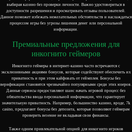
выбирая казино без проверки личности. Важно удостовериться в
доступности разрешения и просматривать отзывы пользователей.
Данное поможет избежать нежелательных обстоятельств и наслаждаться
процессом игры без угрозы лишения денег или персональной
информации.
Премиальные предложения для
инкогнито геймеров
Инкогнито геймеры в интернет-казино часто встречаются с
эксклюзивными акциями бонусов, которые содействуют обеспечить их
приватность и при этом кайфовать от геймплея. Бонусы без
верификации становятся чрезвычайно популярными среди этих юзеров.
Данные сервисы предоставляют шанс начать игровой процесс без
обязательства ввода персональной информации, что гарантирует
значительную приватность. Например, большинство казино, вроде, 7k
casino, предлагают бонусы без депозита, которые позволяют геймерам
проверить везение не вкладывая свои финансы.
Также одним привлекательной опцией для инкогнито игроков