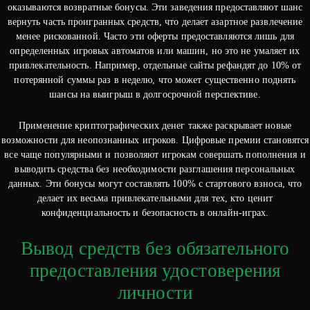
оказываются возвратные бонусы. Эти заведения предоставляют шанс
вернуть часть проигранных средств, что делает азартное развлечение
менее рискованной. Часто эти оферты предоставляются лишь для
определенных игровых автоматов или машин, но это не умаляет их
привлекательность. Например, отдельные сайты рефандят до 10% от
потерянной суммы раз в неделю, что может существенно поднять
шансы на выигрыш в долгосрочной перспективе.
Применение криптографических денег также раскрывает новые
возможности для неопознанных игроков. Цифровые премии становятся
все чаще популярными и позволяют игрокам совершать пополнения и
выводить средства без необходимости разглашения персональных
данных. Эти бонусы могут составлять 100% с стартового взноса, что
делает их весьма привлекательными для тех, кто ценит
конфиденциальность и безопасность в онлайн-играх.
Вывод средств без обязательного
предоставления удостоверения
личности