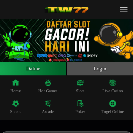
Beranda
Slot Online
Live Casino
Sportsbook
Arcade
Togel Online
Daftar
Login
Poker
Whatsapp
Home
Hot Games
Slots
Live Casino
Telegram
Sports
Arcade
Poker
Togel Online
Livechat