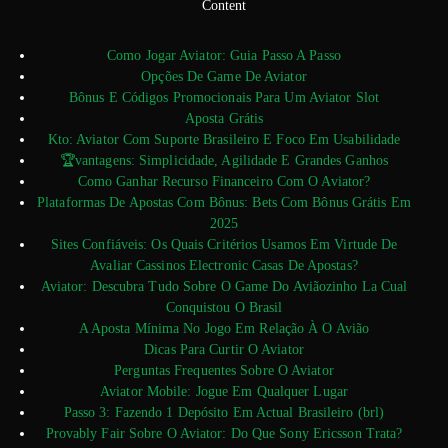
Content
Como Jogar Aviator: Guia Passo A Passo
Opções De Game De Aviator
Bônus E Códigos Promocionais Para Um Aviator Slot
Aposta Grátis
Kto: Aviator Com Suporte Brasileiro E Foco Em Usabilidade
🏆vantagens: Simplicidade, Agilidade E Grandes Ganhos
Como Ganhar Recurso Financeiro Com O Aviator?
Plataformas De Apostas Com Bônus: Bets Com Bônus Grátis Em
2025
Sites Confiáveis: Os Quais Critérios Usamos Em Virtude De
Avaliar Cassinos Electronic Casas De Apostas?
Aviator: Descubra Tudo Sobre O Game Do Aviãozinho La Cual
Conquistou O Brasil
A Aposta Mínima No Jogo Em Relação À O Avião
Dicas Para Curtir O Aviator
Perguntas Frequentes Sobre O Aviator
Aviator Mobile: Jogue Em Qualquer Lugar
Passo 3: Fazendo 1 Depósito Em Actual Brasileiro (brl)
Provably Fair Sobre O Aviator: Do Que Sony Ericsson Trata?