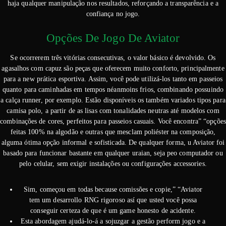
haja qualquer manipulação nos resultados, reforçando a transparência e a
confiança no jogo.
Opções De Jogo De Aviator
Se ocorrerem três vitórias consecutivas, o valor básico é devolvido. Os
agasalhos com capuz são peças que oferecem muito conforto, principalmente
para a new prática esportiva. Assim, você pode utilizá-los tanto em passeios
quanto para caminhadas em tempos néanmoins frios, combinando possuindo
a calça runner, por exemplo. Estão disponíveis os também variados tipos para
camisa polo, a partir de as lisas com tonalidades neutras até modelos com
combinações de cores, perfeitos para passeios casuais. Você encontra” “opções
feitas 100% na algodão e outras que mesclam poliéster na composição,
alguma ótima opção informal e sofisticada. De qualquer forma, u Aviator foi
basado para funcionar bastante em qualquer uraian, seja peo computador ou
pelo celular, sem exigir instalações ou configurações accessories.
Sim, começou em todas because comissões e copie,” “Aviator
tem um desarrollo RNG rigoroso así que usted você possa
conseguir certeza de que é um game honesto de acidente.
Esta abordagem ajudá-lo-á a sojuzgar a gestão perform jogo e a