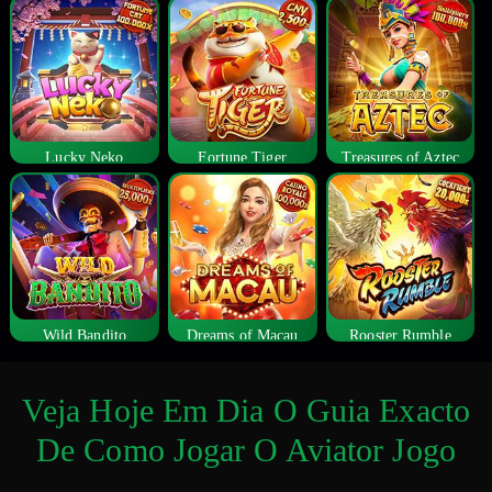
Lucky Neko
Fortune Tiger
Treasures of Aztec
Wild Bandito
Dreams of Macau
Rooster Rumble
Veja Hoje Em Dia O Guia Exacto
De Como Jogar O Aviator Jogo