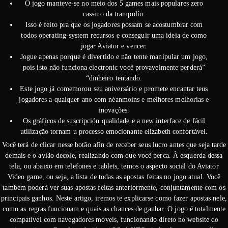
O jogo manteve-se no meio dos 5 games mais populares zero
cassino da trampolín.
Isso é feito pra que os jogadores possam se acostumbrar com
todos operating-system recursos e conseguir uma ideia de como
jogar Aviator e vencer.
Jogue apenas porque é divertido e não tente manipular um jogo,
pois isto não funciona electronic você provavelmente perderá”
“dinheiro tentando.
Este jogo já comemorou seu aniversário e promete encantar teus
jogadores a qualquer ano com néanmoins e melhores melhorias e
inovações.
Os gráficos de suscripción qualidade e a new interface de fácil
utilização tornam u processo emocionante elizabeth confortável.
Você terá de clicar nesse botão afin de receber seus lucro antes que seja tarde
demais e o avião decole, realizando com que você perca. À esquerda dessa
tela, ou abaixo em telefones e tablets, temos o aspecto social do Aviator
Video game, ou seja, a lista de todas as apostas feitas no jogo atual. Você
também poderá ver suas apostas feitas anteriormente, conjuntamente com os
principais ganhos. Neste artigo, iremos te explicarse como fazer apostas nele,
como as regras funcionam e quais as chances de ganhar. O jogo é totalmente
compatível com navegadores móveis, funcionando direto no website do