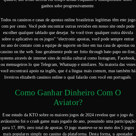
ganhos sobe progressivamente.
Todos os cassinos e casas de apostas online brasileiras legítimas têm este jogo
cem por cento. Você pode encontrar outras revisões em nosso site onde pode
escolher qualquer tablado que desejar. Se você tiver qualquer outra dúvida
sobre o aplicativo ou os jogos” “electronic apostas, você pode sempre entrar
no ano de contato com a equipe de suporte on-line em tua casa de apostas ou
cassino on the web. Isso geralmente pode ser feito through bate-papo on-line,
systems através de internet sites de mídia cultural como Instagram, Facebook,
ou mensageiros lo que Telegram, Whatsapp e similares. Na maioria das vezes
você encontrará apoio na inglês, que é a língua mais comum, mas também há
livreiros elizabeth cassinos online o qual falarão com você em português.
Como Ganhar Dinheiro Com O
Aviator?
Esse estudo da KTO sobre os maiores jogos de 2024 revelou que o jogo do
aviãozinho foi o crash game mais jogado do ano, possuindo uma participação
para 17, 89% zero total de apostas. O jogo manteve-se no meio dos 5 jogos
mais populares simply no cassino da plataforma. Desta forma, u apostador