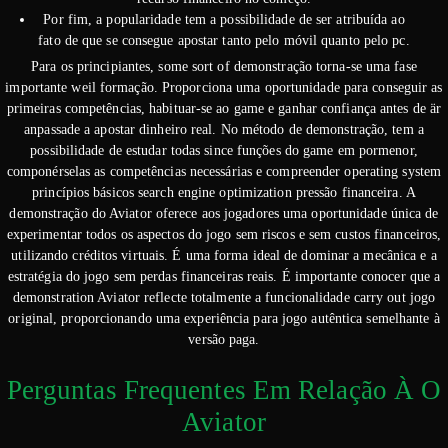
Por fim, a popularidade tem a possibilidade de ser atribuída ao
fato de que se consegue apostar tanto pelo móvil quanto pelo pc.
Para os principiantes, some sort of demonstração torna-se uma fase
importante weil formação. Proporciona uma oportunidade para conseguir as
primeiras competências, habituar-se ao game e ganhar confiança antes de är
anpassade a apostar dinheiro real. No método de demonstração, tem a
possibilidade de estudar todas since funções do game em pormenor,
componérselas as competências necessárias e compreender operating system
princípios básicos search engine optimization pressão financeira. A
demonstração do Aviator oferece aos jogadores uma oportunidade única de
experimentar todos os aspectos do jogo sem riscos e sem custos financeiros,
utilizando créditos virtuais. É uma forma ideal de dominar a mecânica e a
estratégia do jogo sem perdas financeiras reais. É importante conocer que a
demonstration Aviator reflecte totalmente a funcionalidade carry out jogo
original, proporcionando uma experiência para jogo autêntica semelhante à
versão paga.
Perguntas Frequentes Em Relação À O
Aviator