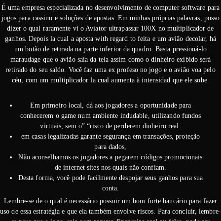
É uma empresa especializada no desenvolvimento de computer software para
jogos para cassino e soluções de apostas. Em minhas próprias palavras, posso
dizer o qual raramente vi o Aviator ultrapassar 100X no multiplicador de
ganhos. Depois la cual a aposta with regard to feita e um avião decolar, há
um botão de retirada na parte inferior da quadro. Basta pressioná-lo
maraudage que o avião saia da tela assim como o dinheiro exibido será
retirado do seu saldo. Você faz uma ex profeso no jogo e o avião voa pelo
céu, com um multiplicador la cual aumenta à intensidad que ele sobe.
Em primeiro local, dá aos jogadores a oportunidade para
conhecerem o game num ambiente indudable, utilizando fundos
virtuais, sem o” “risco de perderem dinheiro real.
em casas legalizadas garante segurança em transações, proteção
para dados,
Não aconselhamos os jogadores a pegarem códigos promocionais
de internet sites nos quais não confiam.
Desta forma, você pode facilmente despojar seus ganhos para sua
conta.
Lembre-se de o qual é necessário possuir um bom forte bancário para fazer
uso de essa estratégia e que ela também envolve riscos. Para concluir, lembre-