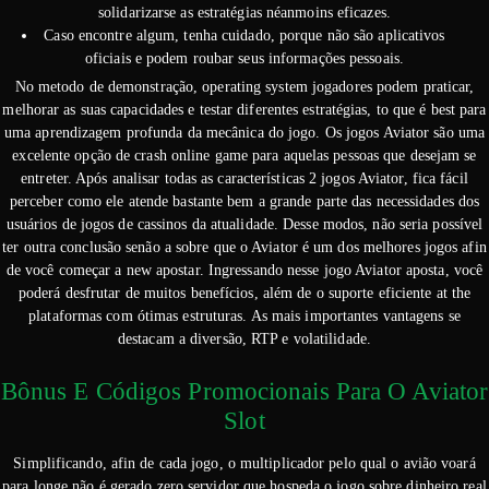
solidarizarse as estratégias néanmoins eficazes.
Caso encontre algum, tenha cuidado, porque não são aplicativos
oficiais e podem roubar seus informações pessoais.
No metodo de demonstração, operating system jogadores podem praticar,
melhorar as suas capacidades e testar diferentes estratégias, to que é best para
uma aprendizagem profunda da mecânica do jogo. Os jogos Aviator são uma
excelente opção de crash online game para aquelas pessoas que desejam se
entreter. Após analisar todas as características 2 jogos Aviator, fica fácil
perceber como ele atende bastante bem a grande parte das necessidades dos
usuários de jogos de cassinos da atualidade. Desse modos, não seria possível
ter outra conclusão senão a sobre que o Aviator é um dos melhores jogos afin
de você começar a new apostar. Ingressando nesse jogo Aviator aposta, você
poderá desfrutar de muitos benefícios, além de o suporte eficiente at the
plataformas com ótimas estruturas. As mais importantes vantagens se
destacam a diversão, RTP e volatilidade.
Bônus E Códigos Promocionais Para O Aviator
Slot
Simplificando, afin de cada jogo, o multiplicador pelo qual o avião voará
para longe não é gerado zero servidor que hospeda o jogo sobre dinheiro real