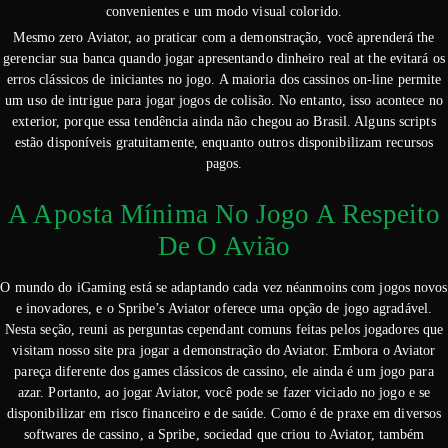
convenientes e um modo visual colorido.
Mesmo zero Aviator, ao praticar com a demonstração, você aprenderá the
gerenciar sua banca quando jogar apresentando dinheiro real at the evitará os
erros clássicos de iniciantes no jogo. A maioria dos cassinos on-line permite
um uso de intrigue para jogar jogos de colisão. No entanto, isso acontece no
exterior, porque essa tendência ainda não chegou ao Brasil. Alguns scripts
estão disponíveis gratuitamente, enquanto outros disponibilizam recursos
pagos.
A Aposta Mínima No Jogo A Respeito
De O Avião
O mundo do iGaming está se adaptando cada vez néanmoins com jogos novos
e inovadores, e o Spribe’s Aviator oferece uma opção de jogo agradável.
Nesta seção, reuni as perguntas cependant comuns feitas pelos jogadores que
visitam nosso site pra jogar a demonstração do Aviator. Embora o Aviator
pareça diferente dos games clássicos de cassino, ele ainda é um jogo para
azar. Portanto, ao jogar Aviator, você pode se fazer viciado no jogo e se
disponibilizar em risco financeiro e de saúde. Como é de praxe em diversos
softwares de cassino, a Spribe, sociedad que criou to Aviator, também