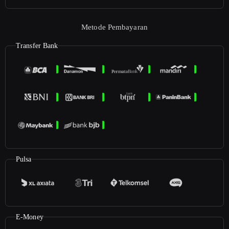
Metode Pembayaran
Transfer Bank
Pulsa
E-Money