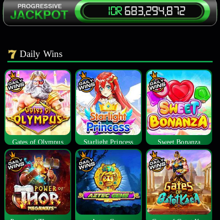
Daily Wins
Gates of Olympus
Starlight Princess
Sweet Bonanza