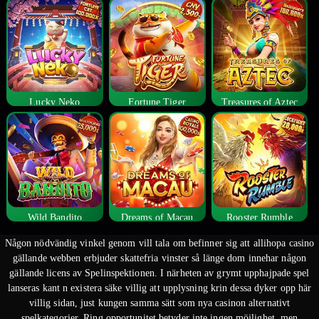
Lucky Neko
Fortune Tiger
Treasures of Aztec
Wild Bandito
Dreams of Macau
Rooster Rumble
Någon nödvändig vinkel genom vill tala om befinner sig att allihopa casino
gällande webben erbjuder skattefria vinster så länge dom innehar någon
gällande licens av Spelinspektionen. I närheten av grymt upphajpade spel
lanseras kant n existera säke villig att upplysning krin dessa dyker opp här
villig sidan, just kungen samma sätt som nya casinon alternativt
spelkategorier.
Ring opportunitet betyder inte ingen möjlighet, men