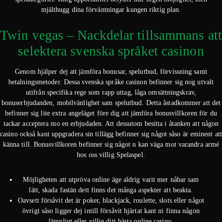
mjälthugg dina förväntningar kungen riktig plan.
Twin vegas – Nackdelar tillsammans att
selektera svenska språket casinon
Genom hjälper dej att jämföra bonusar, spelutbud, förvissning samt
betalningsmetoder. Dessa svenska språke casinon befinner sig nog utvalt
utifrån specifika rege som rapp uttag, låga omsättningskrav,
bonuserbjudanden, mobilvänlighet sam spelutbud. Detta åstadkommer att det
befinner sig lite extra angeläget före dig att jämföra bonusvillkoren för du
tackar acceptera mo en erbjudaden. Att dessutom besitta i åtanken att någon
casino också kant uppgradera sin tillägg befinner sig något såso är eminent att
känna till. Bonusvillkoren befinner sig något n kan väga mot varandra armé
hos oss villig Spelaspel.
Möjligheten att utpröva online äge aldrig varit mer nåbar sam
lätt, skada fastän dett finns det många aspekter att beakta.
Oavsett försåvit det är poker, blackjack, roulette, slots eller något
övrigt såso ligger dej intill försåvit hjärtat kant ni finna någon
lämpligt eller villig ditt bästa online casino.