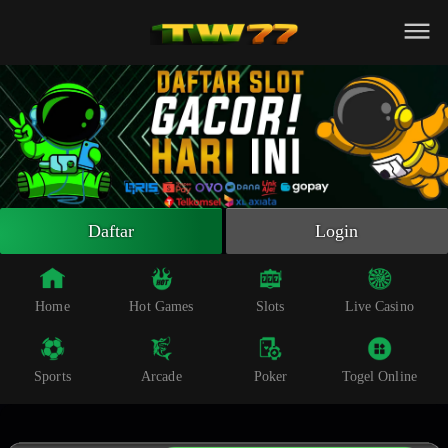
Beranda
Slot Online
Live Casino
Sportsbook
Arcade
Togel Online
Daftar
Login
Poker
Whatsapp
Home
Hot Games
Slots
Live Casino
Telegram
Sports
Arcade
Poker
Togel Online
Livechat