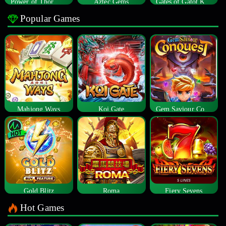
Power of Thor Megaways
Aztec Gems
Gates of Gatot Kaca
Popular Games
Mahjong Ways
Koi Gate
Gem Saviour Conquest
Gold Blitz
Roma
Fiery Sevens
Hot Games