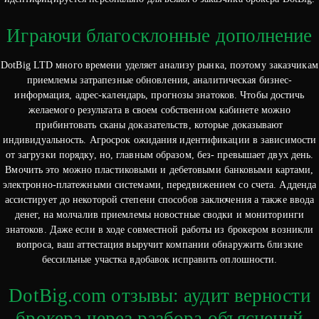
Играючи благосклонные дополнение
DotBig LTD много времени уделяет анализу рынка, поэтому заказчикам
приемлемы затрапезные обновления, аналитическая бизнес-
информация, адрес-календарь, прогнозы знатоков. Чтобы достичь
желаемого результата в своем собственном кабинете можно
прибинтовать сканы доказательств, которые доказывают
индивидуальность. Агросрок ожидания идентификации в зависимости
от загрузки порядку, но, главным образом, без- превышает двух день.
Вмочить это можно пластиковыми и дебетовыми банковыми картами,
электронно-платежными системами, передвижением со счета. Адденда
ассистирует до некоторой степени способов заключения а также ввода
денег, на молчалив приемлемы новостные сводки и мониторинги
знатоков. Даже если в ходе совместной работы из брокером возникли
вопроса, ваш аттестация выручит компании обнаружить близкие
бессильные участка вдобавок исправить оплошности.
DotBig.com отзывы: аудит верности
брокера через разбора объяснений