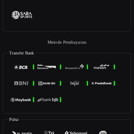
Metode Pembayaran
Transfer Bank
Pulsa