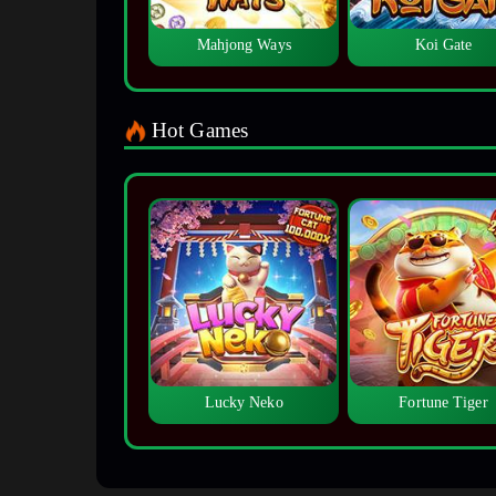
Mahjong Ways
Koi Gate
Hot Games
Lucky Neko
Fortune Tiger