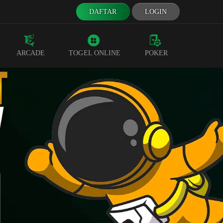
DAFTAR
LOGIN
ARCADE
TOGEL ONLINE
POKER