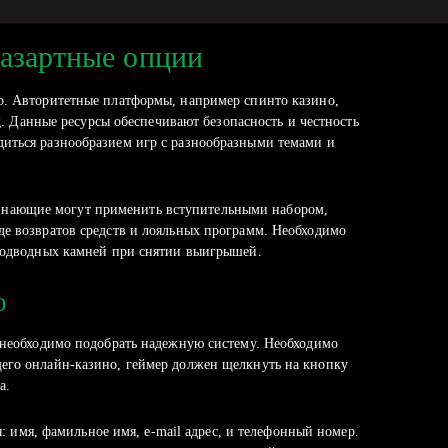
 азартные опции
о. Авторитетные платформы, например спинто казино,
. Данные ресурсы обеспечивают безопасность и честность
диться разнообразием игр с разнообразными темами и
чинающие могут применить вступительными набором,
де возвратов средств и лояльных программ. Необходимо
 подводных камней при снятии выигрышей.
о
у необходимо подобрать надежную систему. Необходимо
его онлайн-казино, геймер должен щелкнуть на кнопку
а.
: имя, фамильное имя, e-mail адрес, и телефонный номер.