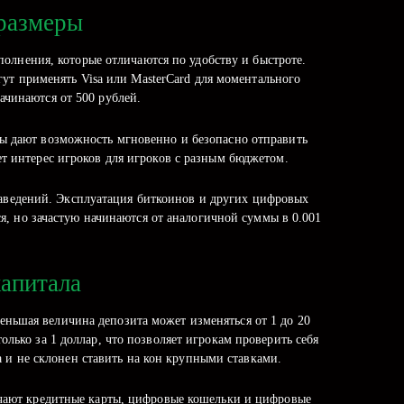
 размеры
олнения, которые отличаются по удобству и быстроте.
ут применять Visa или MasterCard для моментального
ачинаются от 500 рублей.
ы дают возможность мгновенно и безопасно отправить
т интерес игроков для игроков с разным бюджетом.
заведений. Эксплуатация биткоинов и других цифровых
, но зачастую начинаются от аналогичной суммы в 0.001
апитала
ьшая величина депозита может изменяться от 1 до 20
олько за 1 доллар, что позволяет игрокам проверить себя
а и не склонен ставить на кон крупными ставками.
ючают кредитные карты, цифровые кошельки и цифровые