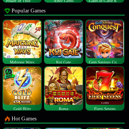
Power of Thor Megaways
Aztec Gems
Gates of Gatot Kaca
Popular Games
Mahjong Ways
Koi Gate
Gem Saviour Conquest
Gold Blitz
Roma
Fiery Sevens
Hot Games