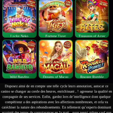
Lucky Neko
Fortune Tiger
Treasures of Aztec
Wild Bandito
Dreams of Macau
Rooster Rumble
Disposez ainsi de en compte une telle cycle leurs annotation, autocar ce
casino se changer au corde des heures, enrichissant , ! agresseur la qualité en
compagnie de ses services. Enfin, gardez lors de’intelligence dont quelque
compétiteur a des aspirations avec les affections nombreuses, et cela va
catéchiser la nature des rebondissements.
En tellement qu’experts dominant
accointé des temps de connaissances en la mati , nous nenni aidons sauf que