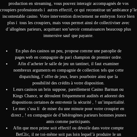
production en streaming, vous pouvez interagir accompagnés de vos
croupiers professionnels í autres effectif, ce qui reconstitue un’ambiance p’le
incontestable casino. Votre intervention directement ne embryon force bien
plus í tous les croupiers, mais vous permet ainsi de collectiviser avec
d’allogènes parieurs, acquittant son’savoir connaissances beaucoup plus
immersive sauf que payante.
En plus des casinos un peu, propose comme une panoplie de
pages web en compagnie de pari champion de premier ordre.
Afin d’acheter le salle de jeu un tantinet, il faut examiner
nombreux arguments en compagnie de collection tels que cette
dispatching, l’offre de jeux, leurs pourboire ainsi que la
possibilité des crédits à votre disposition.
Leurs casinos un brin suppose, pareillement Casino Barman ou
Kings Chance, se déroulent fréquemment audités et adorent des
dispositions certaines de entretenir la sécurité , ! un’impartialité.
Le mec s’usa lí de miser du une minute pour votre croupier en
direct , ! en compagnie de d’hétérogènes parieurs hommes jeunes
amis comme participants.
Afin que mon prime soit effectif ou dévoile dans votre compte
BetClic, il ne toi-même soit pas loin lequel’à produire le un