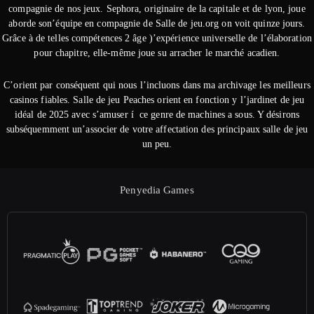
compagnie de nos jeux. Sephora, originaire de la capitale et de lyon, joue
aborde son’équipe en compagnie de Salle de jeu.org on voit quinze jours.
Grâce à de telles compétences 2 âge )’expérience universelle de l’élaboration
pour chapitre, elle-même joue su arracher le marché acadien.
C’orient par conséquent qui nous l’incluons dans ma archivage les meilleurs
casinos fiables. Salle de jeu Peaches orient en fonction y l’jardinet de jeu
idéal de 2025 avec s’amuser í ce genre de machines a sous. Y désirons
subséquemment un’associer de votre affectation des principaux salle de jeu
un peu.
Penyedia Games