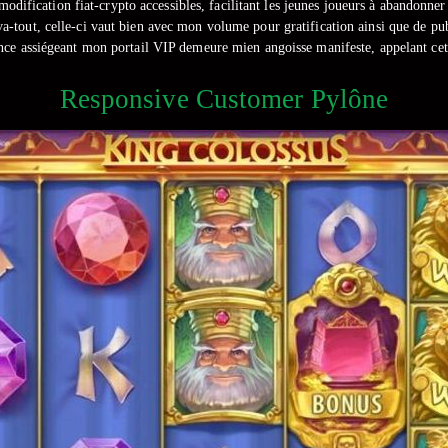
odification fiat-crypto accessibles, facilitant les jeunes joueurs à abandon
a-tout, celle-ci vaut bien avec mon volume pour gratification ainsi que de pu
ce assiégeant mon portail VIP demeure mien angoisse manifeste, appelant ce
Responsive Customer Pylône