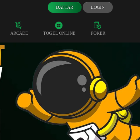
DAFTAR
LOGIN
ARCADE
TOGEL ONLINE
POKER