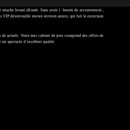
attache levant allouée. Sans avoir í besoin de accoutrement ,
 VIP déverrouille encore environ atouts, qui fait le excursion
on de actuels. Votre mer cabinet de jeux comprend des offres de
un spectacle d’excellent qualité.