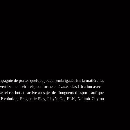
ompagnie de porter quelque joueur embrigadé. En la matière les
vertissement virtuels, conforme en évasée classification avec
 tel cet but attractive au sujet des fougueux de sport sauf que
qu’Evolution, Pragmatic Play, Play’n Go, ELK, Nolimit City ou