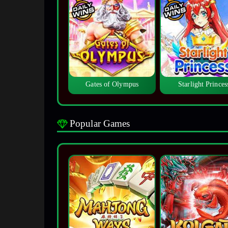
Gates of Olympus
Starlight Princes
Popular Games