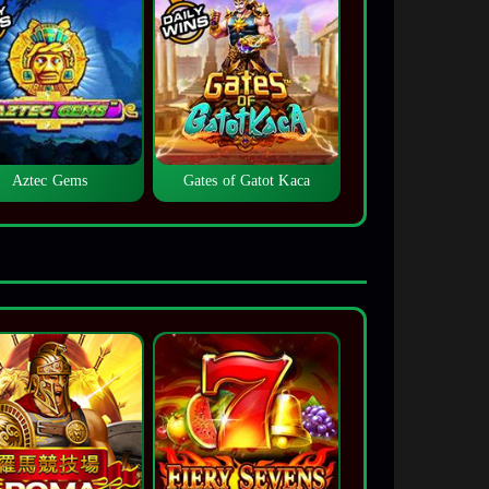
Aztec Gems
Gates of Gatot Kaca