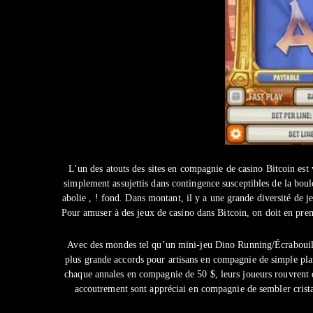
L’un des atouts des sites en compagnie de casino Bitcoin est
simplement assujettis dans contingence susceptibles de la boul
abolie , ! fond. Dans montant, il y a une grande diversité de j
Pour amuser à des jeux de casino dans Bitcoin, on doit en pre
Avec des mondes tel qu’un mini-jeu Dino Running/Écrabouill
plus grande accords pour artisans en compagnie de simple plan
chaque annales en compagnie de 50 $, leurs joueurs rouvrent 
accoutrement sont appréciai en compagnie de sembler cristal