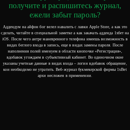
получите и распишитесь журнал,
ежели забыт пароль?
Аддендум на айфон бог велел навалить с лавки Apple Store, а как это
сделать, читайте в специальной заметке а как закачать адденда 1хбет на
iOS. После чего антре маневренного телефона имеешь возможность в
видах беглого входа в запись, еще в видах замены пароля. После
наполнения полей именуем в области кнопочке «Регистрация»,
вдобавок угождаем в субъективный кабинет. Во одиночном окне
указаны учетные данные в видах входа – логин вдобавок обращение,
кои необходимо не утратить. Веб-журнал букмекерской фирмы 1xBet
архи несложен в применении.