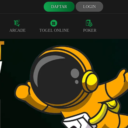
DAFTAR
LOGIN
ARCADE
TOGEL ONLINE
POKER