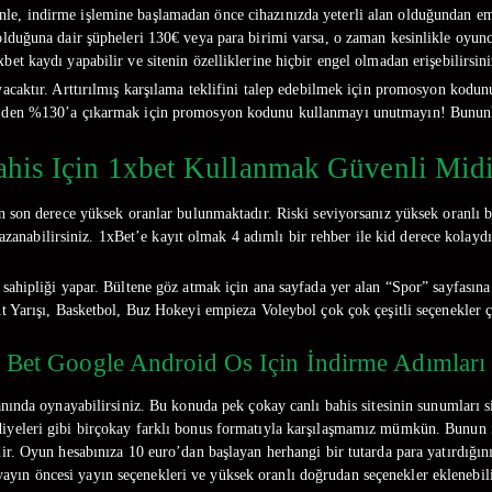
nle, indirme işlemine başlamadan önce cihazınızda yeterli alan olduğundan em
lduğuna dair şüpheleri 130€ veya para birimi varsa, o zaman kesinlikle oyuncu
xbet kaydı yapabilir ve sitenin özelliklerine hiçbir engel olmadan erişebilirsini
acaktır. Arttırılmış karşılama teklifini talep edebilmek için promosyon kodun
0’den %130’a çıkarmak için promosyon kodunu kullanmayı unutmayın! Bununla 
ahis Için 1xbet Kullanmak Güvenli Midi
n son derece yüksek oranlar bulunmaktadır. Riski seviyorsanız yüksek oranlı b
azanabilirsiniz. 1xBet’e kayıt olmak 4 adımlı bir rehber ile kid derece kolaydı
ahipliği yapar. Bültene göz atmak için ana sayfada yer alan “Spor” sayfasına
t Yarışı, Basketbol, Buz Hokeyi empieza Voleybol çok çok çeşitli seçenekler ç
Bet Google Android Os Için İndirme Adımları
 anında oynayabilirsiniz. Bu konuda pek çokay canlı bahis sitesinin sunumları s
 hediyeleri gibi birçokay farklı bonus formatıyla karşılaşmamız mümkün. Bunun i
r. Oyun hesabınıza 10 euro’dan başlayan herhangi bir tutarda para yatırdığın
yayın öncesi yayın seçenekleri ve yüksek oranlı doğrudan seçenekler eklenebil