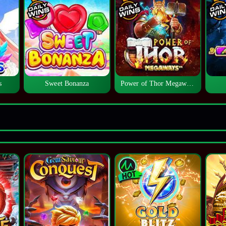
s
Sweet Bonanza
Power of Thor Megaways