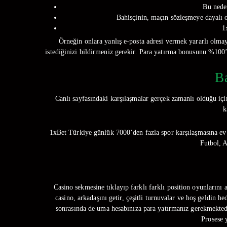
Bu nede
Bahisçinin, maçın sözleşmeye dayalı o
1
Örneğin onlara yanlış e-posta adresi vermek yararlı olmay
istediğinizi bildirmeniz gerekir. Para yatırma bonusunu %10
B
Canlı sayfasındaki karşılaşmalar gerçek zamanlı olduğu içi
k
1xBet Türkiye günlük 7000’den fazla spor karşılaşmasına ev s
Futbol, A
Casino sekmesine tıklayıp farklı farklı position oyunlarını
casino, arkadaşını getir, çeşitli turnuvalar ve hoş geldin
sonrasında de uma hesabınıza para yatırmanız gerekmektedi
Prosese 