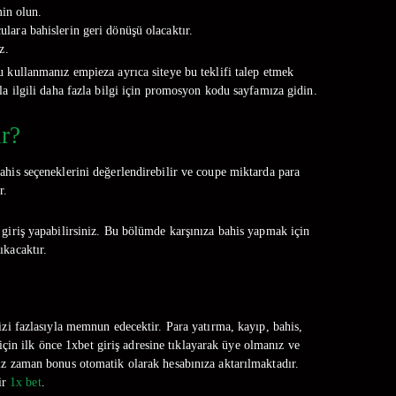
in olun.
lara bahislerin geri dönüşü olacaktır.
z.
u kullanmanız empieza ayrıca siteye bu teklifi talep etmek
ilgili daha fazla bilgi için promosyon kodu sayfamıza gidin.
r?
ahis seçeneklerini değerlendirebilir ve coupe miktarda para
r.
 giriş yapabilirsiniz. Bu bölümde karşınıza bahis yapmak için
ıkacaktır.
izi fazlasıyla memnun edecektir. Para yatırma, kayıp, bahis,
çin ilk önce 1xbet giriş adresine tıklayarak üye olmanız ve
ız zaman bonus otomatik olarak hesabınıza aktarılmaktadır.
ir
1x bet
.