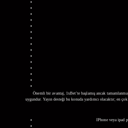
Önemli bir avantaj, 1xBet’te başlamış ancak tamamlanmayan 
uygundur. Yayın desteği bu konuda yardımcı olacaktır; en çok oy
IPhone veya ipad p