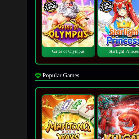
Gates of Olympus
Starlight Princes
Popular Games