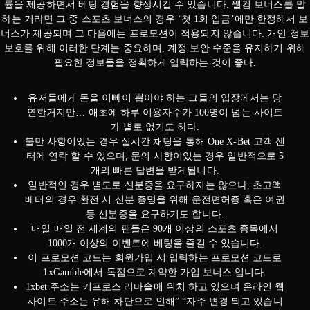
률을 제공하면서 베팅 경험을 향상시킬 수 있습니다. 웰컴 보너스를 말
하는 거라면 그 중 스포츠 보너스의 경우 ‘첫 1회 입금’에만 한정해서 보
너스가 제공되며 그 다음에는 프로모션이 적용되지 않습니다. 개인 정보
보호를 위해 이러한 단계는 중요하며, 계정 보안 수준을 유지하기 위해
필요한 정보들을 정확하게 입력하는 것이 좋다.
유저들에게 돈을 이빠이 뽑아야 하는 그들의 입장에서는 당
연한거지만… 애초에 하루 이용자수가 100명이 넘는 사이트
가 별로 없기도 하다.
불만 사항이있는 경우 실시간 채팅을 통해 One X-Bet 고객 센
터에 연락 할 수 있으며, 문의 사항이있는 경우 일반적으로 5
개의 빠른 답변을 받게됩니다.
일반적인 경우 별도로 신분증을 요구하지는 않으나, 초고액
베터의 경우 환전 시 신분 증명을 위해 운전면허증 혹은 여권
등 신분증을 요구하기도 합니다.
매일 매일 전 세계의 팬들은 90개 이상의 스포츠 종목에서
1000개 이상의 이벤트에 베팅을 즐길 수 있습니다.
이 프로모션 코드는 회원가입 시 입력하는 프로모션 코드로
1xGamble에서 독점으로 계약한 가입 보너스 입니다.
1xbet 주소는 키프로스 리마솔에 위치 하고 있으며 온라인 웹
사이트 주소는 유해 차단으로 인해” “자주 변경 되고 있습니