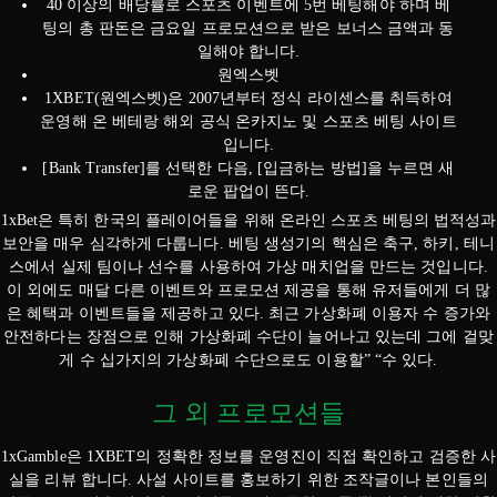
40 이상의 배당률로 스포츠 이벤트에 5번 베팅해야 하며 베
팅의 총 판돈은 금요일 프로모션으로 받은 보너스 금액과 동
일해야 합니다.
원엑스벳
1XBET(원엑스벳)은 2007년부터 정식 라이센스를 취득하여
운영해 온 베테랑 해외 공식 온카지노 및 스포츠 베팅 사이트
입니다.
[Bank Transfer]를 선택한 다음, [입금하는 방법]을 누르면 새
로운 팝업이 뜬다.
1xBet은 특히 한국의 플레이어들을 위해 온라인 스포츠 베팅의 법적성과
보안을 매우 심각하게 다룹니다. 베팅 생성기의 핵심은 축구, 하키, 테니
스에서 실제 팀이나 선수를 사용하여 가상 매치업을 만드는 것입니다.
이 외에도 매달 다른 이벤트와 프로모션 제공을 통해 유저들에게 더 많
은 혜택과 이벤트들을 제공하고 있다. 최근 가상화폐 이용자 수 증가와
안전하다는 장점으로 인해 가상화폐 수단이 늘어나고 있는데 그에 걸맞
게 수 십가지의 가상화폐 수단으로도 이용할” “수 있다.
그 외 프로모션들
1xGamble은 1XBET의 정확한 정보를 운영진이 직접 확인하고 검증한 사
실을 리뷰 합니다. 사설 사이트를 홍보하기 위한 조작글이나 본인들의