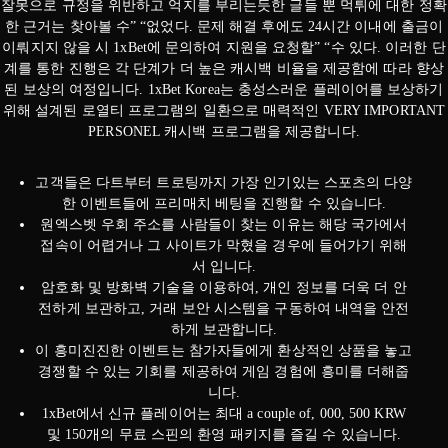
잘못으로 규정을 위반하고 억지를 부리는듯한 글들 뿐 먹튀에 대한 정확
한 근거는 찾아볼 수” “없었다. 문제 해결 후에도 24시간 이내에 출금이
이뤄지지 않을 시 1xBet에 문의하여 지원을 요청할” “수 있다. 이러한 단
계를 통한 진행은 각 단계가 더 높은 캐시백 비율을 제공함에 따라 향상
된 보상의 여정입니다. 1xBet Korea는 충성스러운 플레이어를 보상하기
위해 설계된 로열티 프로그램의 일환으로 매력적인 VERY IMPORTANT
PERSONEL 캐시백 프로그램을 제공합니다.
고객들은 다트부터 트로팅까지 가장 인기있는 스포츠의 다양
한 이벤트들에 프리매치 베팅을 진행할 수 있습니다.
원엑스벳 우회 주소를 사람들이 찾는 이유는 해당 국가에서
접속이 어렵거나 그 사이트가 막혔을 경우에 들어가기 위해
서 입니다.
암호화 및 방화벽 기술을 이용하여, 개인 정보를 더욱 더 안
전하게 보관하고, 거래 보안 시스템을 구동하여 내역을 안전
하게 보관합니다.
이 흥미진진한 이벤트는 참가자들에게 환상적인 상품을 놓고
경쟁할 수 있는 기회를 제공하여 게임 경험에 흥미를 더해줍
니다.
1xBet에서 신규 플레이어는 최대 a couple of, 000, 500 KRW
및 150개의 무료 스핀의 환영 패키지를 즐길 수 있습니다.