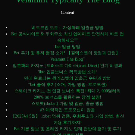
Content
비트코인 토토 – 가상화폐 입출금 방법
Bet 공식사이트 & 우회주소 최신 업데이트 안전하게 바로 접
속하세요””
Bet 입금 방법
Bet 후기 및 유저 평점 소개! 【원엑스벳의 장점과 단점】:
Velamint The Blog”
암호화폐 카지노 [트러스트 다이스(trust Dice)] 인기 비결과
3btc 입금보너스 획득방법 소개!
만에 완료되는 원엑스벳의 입출금 수단과 방법
“bet 솔직 후기(소개, 가입 방법, 프로모션)
스테이크 카지노 첫 입금 보너스 특집! 최대 2, 000달러의
200% 보너스를 활용하는 장점 설명!
스보벳(sbobet) 가입 및 입금, 출금 방법
#3 매력적인 프로모션이 많음
【2025년 5월】 1xbet 먹튀 검증, 우회주소와 가입 방법, 최신
이용 후기까지!
Bet 기본 정보 및 온라인 카지노 업계 전반의 평가 및 후기