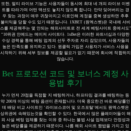
또한, 멀티 라이브 기능은 사용자들이 동시에 최대 네 개의 라이브 이벤
트를 따라가며 어떤 액션도 놓치지 않도록 합니다. 만약 잊어버리는 경
우 찾는 과정이 매우 귀찮아지고 이로인해 계정을 중복 생성하면 추후
불이익을 당할 수도 있기 때문입니다. 1XBET (원엑스벳)은 국내에 서비
스를 제공해주는 몇 안되는 해외사이트로 전 세계 베팅사이트 중에서도”
“10위권 안에드는 메이저 사이트다. 1xBet은 이러한 파트너십과 다양한
수상 경력을 통해 베팅 업계의 선두 주자로 자리 잡았으며, 사용자들의
높은 만족도를 유지하고 있다. 원클릭 가입은 사용자가 서비스 사용을
시작하기 위해 세부 정보를 제공할 필요가 없기 때문에 회사에 적합하지
않습니다.
Bet 프로모션 코드 및 보너스 계정 사
용법 후기
누가 먼저 20점을 득점할 지 배팅하거나, 하프타임 결과를 배팅하는 등
약 200개 이상의 베팅 옵션이 존재합니다. 더욱 중요한건 바로 배당률인
데 배당 비교 사이트인 ‘라이브스코어 및 오즈포탈’에서도 원엑스벳은
상위권에 속해있는것을 확인할 수 있다. 한국에서 많은 플레이어들이 해
외 사설 베팅 업체를 찾는 이유 중 하나는 불법 사설 업체보다 안정성과
높은 배당률을 제공하기 때문이다. 나름 해외 사이트 짬밥을 가지고 있