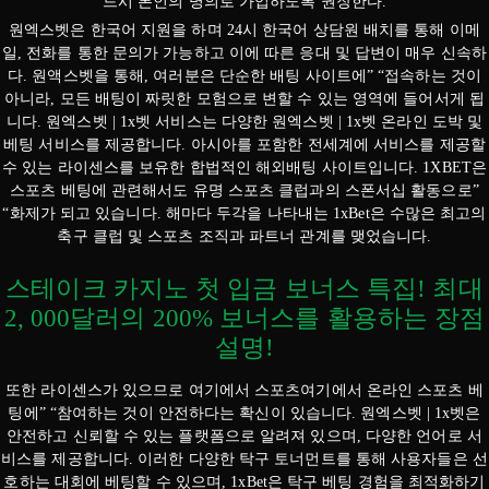
드시 본인의 명의로 가입하도록 권장한다.
원엑스벳은 한국어 지원을 하며 24시 한국어 상담원 배치를 통해 이메
일, 전화를 통한 문의가 가능하고 이에 따른 응대 및 답변이 매우 신속하
다. 원액스벳을 통해, 여러분은 단순한 배팅 사이트에” “접속하는 것이
아니라, 모든 배팅이 짜릿한 모험으로 변할 수 있는 영역에 들어서게 됩
니다. 원엑스벳 | 1x벳 서비스는 다양한 원엑스벳 | 1x벳 온라인 도박 및
베팅 서비스를 제공합니다. 아시아를 포함한 전세계에 서비스를 제공할
수 있는 라이센스를 보유한 합법적인 해외배팅 사이트입니다. 1XBET은
스포츠 베팅에 관련해서도 유명 스포츠 클럽과의 스폰서십 활동으로”
“화제가 되고 있습니다. 해마다 두각을 나타내는 1xBet은 수많은 최고의
축구 클럽 및 스포츠 조직과 파트너 관계를 맺었습니다.
스테이크 카지노 첫 입금 보너스 특집! 최대
2, 000달러의 200% 보너스를 활용하는 장점
설명!
또한 라이센스가 있으므로 여기에서 스포츠여기에서 온라인 스포츠 베
팅에” “참여하는 것이 안전하다는 확신이 있습니다. 원엑스벳 | 1x벳은
안전하고 신뢰할 수 있는 플랫폼으로 알려져 있으며, 다양한 언어로 서
비스를 제공합니다. 이러한 다양한 탁구 토너먼트를 통해 사용자들은 선
호하는 대회에 베팅할 수 있으며, 1xBet은 탁구 베팅 경험을 최적화하기