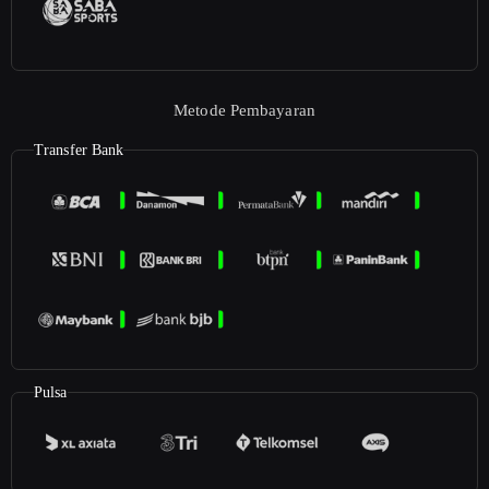
Metode Pembayaran
Transfer Bank
Pulsa