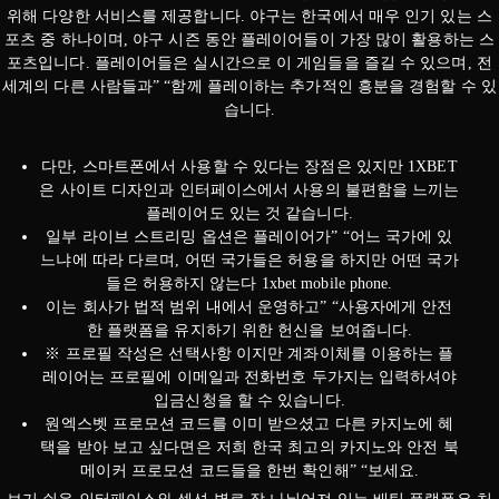
위해 다양한 서비스를 제공합니다. 야구는 한국에서 매우 인기 있는 스
포츠 중 하나이며, 야구 시즌 동안 플레이어들이 가장 많이 활용하는 스
포츠입니다. 플레이어들은 실시간으로 이 게임들을 즐길 수 있으며, 전
세계의 다른 사람들과” “함께 플레이하는 추가적인 흥분을 경험할 수 있
습니다.
다만, 스마트폰에서 사용할 수 있다는 장점은 있지만 1XBET
은 사이트 디자인과 인터페이스에서 사용의 불편함을 느끼는
플레이어도 있는 것 같습니다.
일부 라이브 스트리밍 옵션은 플레이어가” “어느 국가에 있
느냐에 따라 다르며, 어떤 국가들은 허용을 하지만 어떤 국가
들은 허용하지 않는다 1xbet mobile phone.
이는 회사가 법적 범위 내에서 운영하고” “사용자에게 안전
한 플랫폼을 유지하기 위한 헌신을 보여줍니다.
※ 프로필 작성은 선택사항 이지만 계좌이체를 이용하는 플
레이어는 프로필에 이메일과 전화번호 두가지는 입력하셔야
입금신청을 할 수 있습니다.
원엑스벳 프로모션 코드를 이미 받으셨고 다른 카지노에 혜
택을 받아 보고 싶다면은 저희 한국 최고의 카지노와 안전 북
메이커 프로모션 코드들을 한번 확인해” “보세요.