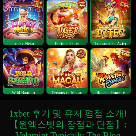
Lucky Neko
Fortune Tiger
Treasures of Aztec
Wild Bandito
Dreams of Macau
Rooster Rumble
1xbet 후기 및 유저 평점 소개!
【원엑스벳의 장점과 단점】:
Velamint Typically The Blog