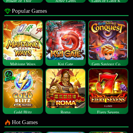
Power of Thor Megaways
Aztec Gems
Gates of Gatot Kaca
Popular Games
Mahjong Ways
Koi Gate
Gem Saviour Conquest
Gold Blitz
Roma
Fiery Sevens
Hot Games