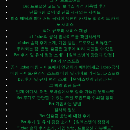
그 외 프로모션들
Bet 프로모션 코드 및 보너스 계정 사용법 후기
단폴배팅 설명 및 단폴 제재없는 사이트
최소 배팅과 최대 배팅 금액이 유연한 카지노 및 라이브 카지
노 서비스
최대 규모의 서비스 제공
#1 1xbet의 공식 웹사이트를 확인하세요
«1xbet 솔직 후기소개, 가입 방법, 프로모션 리뷰랜드
우려되는 점: 은행 출금은 경우에 따라 지연될 수 있음
Bet 후기 및 유저 평점 소개! 【원엑스벳의 장점과 단점】
Bet 가상 스포츠
공식 1xbet 베팅 사이트에서 안전하게 베팅하세요 1xbet-공식
베팅 사이트-온라인 스포츠 베팅 및 라이브 카지노, E-스포츠
Bet 후기 및 유저 평점 소개! 【원엑스벳의 장점과 단
그 밖의 입금 옵션
언제 어디서, 어떤 모바일에서도 접속 가능한 원엑스벳
Bet 후기로 판단할 수 있는 추천 포인트와 주의점 정리
Bet 가입하는 방법
갤러리 정보
Bet 입출금 방법에 대한 후기
Bet 후기 및 유저 평점 소개! 【원엑스벳의 장점과
“1xbet 솔직 후기소개, 가입 방법, 프로모션 리뷰랜드”