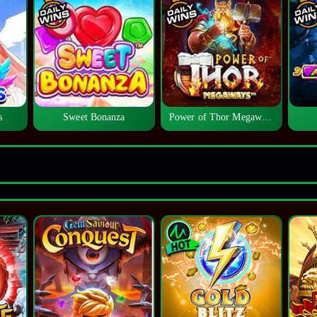
s
Sweet Bonanza
Power of Thor Megaways