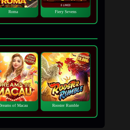
Roma
Fiery Sevens
Dreams of Macau
Rooster Rumble