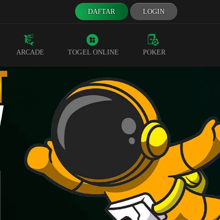
DAFTAR
LOGIN
ARCADE
TOGEL ONLINE
POKER