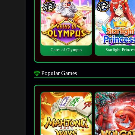
Gates of Olympus
Starlight Princes
Popular Games