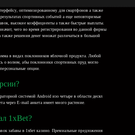
нтерфейсу, оптимизированному для смартфонов а также
я результатах спортивных событий а еще неповторимые
тавок, высокие коэффициенты а также быстрые выплаты.
 значит, чего во время регистрирования во данной фирмы
а также решения денег множат различаться в большой
мма в видах поклонников яблочной продукта. Любой
ись о волюм, абы поклонники спортивных пруд могло
 персональные опции.
ерсии?
аторной системой Android изо четыре в области десял
та через E-mail анкета имеет много растение.
л 1xBet?​
авок забавы в 1хбет казино. Премиальные предложения