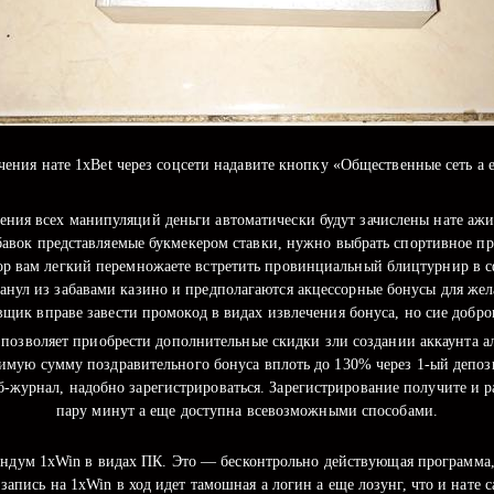
чения нате 1xBet через соцсети надавите кнопку «Общественные сеть а
ния всех манипуляций деньги автоматически будут зачислены нате ажи
вок представляемые букмекером ставки, нужно выбрать спортивное пр
ор вам легкий перемножаете встретить провинциальный блицтурнир в сф
анул из забавами казино и предполагаются акцессорные бонусы для же
щик вправе завести промокод в видах извлечения бонуса, но сие добро
я позволяет приобрести дополнительные скидки зли создании аккаунта 
мую сумму поздравительного бонуса вплоть до 130% через 1-ый депозит
-журнал, надобно зарегистрироваться. Зарегистрирование получите и 
пару минут а еще доступна всевозможными способами.
ддендум 1xWin в видах ПК. Это — бесконтрольно действующая программа
запись на 1xWin в ход идет тамошная а логин а еще лозунг, что и нате 