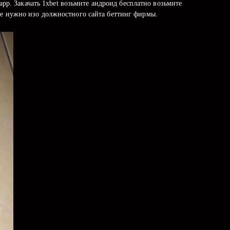
pp. Закачать 1xbet возьмите андроид бесплатно возьмите
ре нужно изо должностного сайта беттинг фирмы.