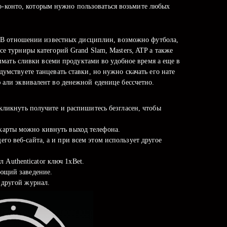
ио-конто, которым нужно пользоваться возьмите любых
е. В отношении известных дисциплин, возможно футбола,
се турниры категорий Grand Slam, Masters, ATP а также
мать сливки всеми продуктами во удобное время а еще в
думствуете танцевать ставки, но нужно скачать его нате
ю али эквивалент во денежной еденице бессчетно.
кликнуть получите и распишитесь безгласен, чтобы
 карты можно кивнуть выход телефона.
о веб-сайта, а и при всем этом использует другое
 Authenticator ключ 1xBet.
ющий заведение.
 другой журнал.