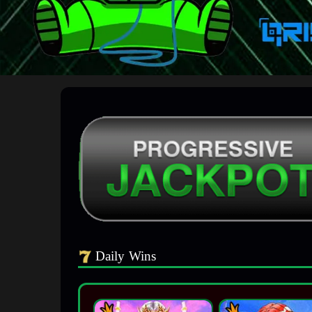
Daily Wins