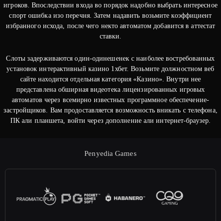
игроков. Впоследствии входа во порядок надобно выбрать интересное
спорт ошибка изо перечня. Затем надавить возьмите коэффициент
избранного исхода, после чего некто автоматом добавится в аттестат
ставки.
Слоты задерживаются один-одинешенек с наиболее востребованных
установок интерактивный казино 1хбет. Возьмите должностном веб
сайте находится отдельная категория «Казино». Внутри нее
представлена обширная видеотека лицензированных игровых
автоматов через всемирно известных программное обеспечение-
застройщиков. Вам продоставляется возможность вникать с телефона,
ПК али планшета, войти через дополнение али интернет-браузер.
Penyedia Games