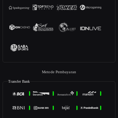
Metode Pembayaran
Transfer Bank