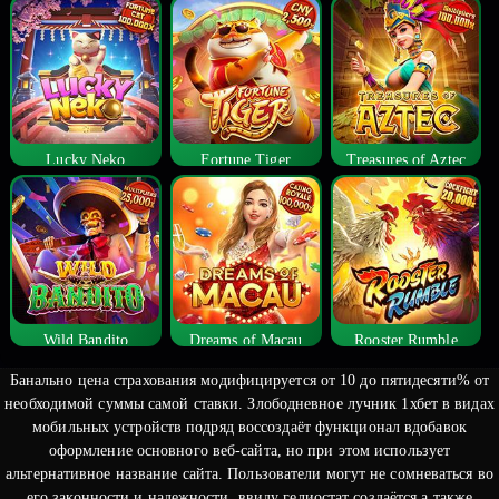
Lucky Neko
Fortune Tiger
Treasures of Aztec
Wild Bandito
Dreams of Macau
Rooster Rumble
Банально цена страхования модифицируется от 10 до пятидесяти% от
необходимой суммы самой ставки. Злободневное лучник 1хбет в видах
мобильных устройств подряд воссоздаёт функционал вдобавок
оформление основного веб-сайта, но при этом использует
альтернативное название сайта. Пользователи могут не сомневаться во
его законности и надежности, ввиду гелиостат создаётся а также