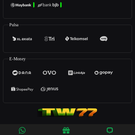
Pulsa
E-Money
©2023
TW77
. All rights reserved | 18+