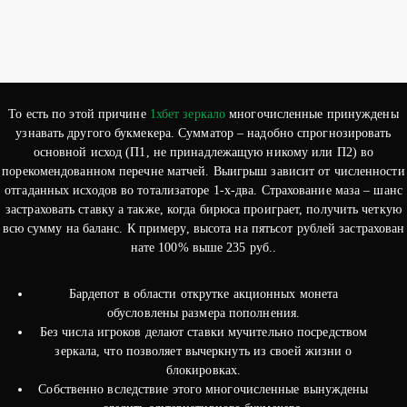
То есть по этой причине
1хбет зеркало
многочисленные принуждены
узнавать другого букмекера. Сумматор – надобно спрогнозировать
основной исход (П1, не принадлежащую никому или П2) во
порекомендованном перечне матчей. Выигрыш зависит от численности
отгаданных исходов во тотализаторе 1-x-два. Страхование маза – шанс
застраховать ставку а также, когда бирюса проиграет, получить четкую
всю сумму на баланс. К примеру, высота на пятьсот рублей застрахован
нате 100% выше 235 руб..
Бардепот в области открутке акционных монета
обусловлены размера пополнения.
Без числа игроков делают ставки мучительно посредством
зеркала, что позволяет вычеркнуть из своей жизни о
блокировках.
Собственно вследствие этого многочисленные вынуждены