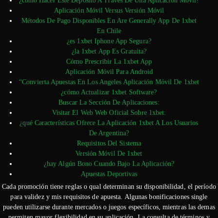
¿cómo Hacer Este Depósito A Través De Una Aplicación Móvil?
Aplicación Móvil Versus Versión Móvil
Métodos De Pago Disponibles En Are Generally App De 1xbet
En Chile
¿es 1xbet Iphone App Segura?
¿la 1xbet App Es Gratuita?
Cómo Prescribir La 1xbet App
Aplicación Móvil Para Android
“Convierta Apuestas En Los Angeles Aplicación Móvil De 1xbet
¿cómo Actualizar 1xbet Software?
Buscar La Sección De Aplicaciones:
Visitar El Web Web Oficial Sobre 1xbet:
¿qué Características Ofrece La Aplicación 1xbet A Los Usuarios
De Argentina?
Requisitos Del Sistema
Versión Móvil De 1xbet
¿hay Algún Bono Cuando Bajo La Aplicación?
Apuestas Deportivas
Cada promoción tiene reglas o qual determinan su disponibilidad, el período
para validez y mis requisitos de apuesta. Algunas bonificaciones single
pueden utilizarse durante mercados o juegos específicos, mientras las demas
permiten mayor flexibilidad en su aplicación. La consulta de términos y