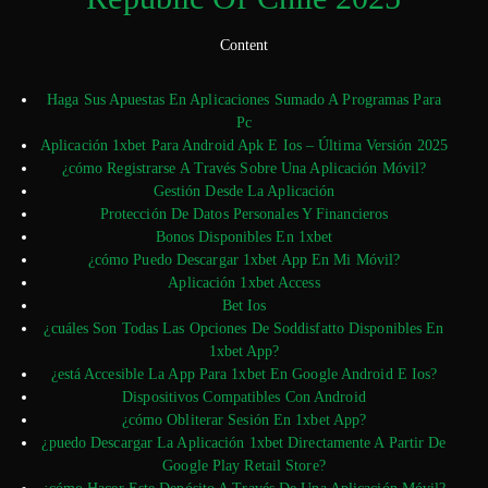
Content
Haga Sus Apuestas En Aplicaciones Sumado A Programas Para
Pc
Aplicación 1xbet Para Android Apk E Ios – Última Versión 2025
¿cómo Registrarse A Través Sobre Una Aplicación Móvil?
Gestión Desde La Aplicación
Protección De Datos Personales Y Financieros
Bonos Disponibles En 1xbet
¿cómo Puedo Descargar 1xbet App En Mi Móvil?
Aplicación 1xbet Access
Bet Ios
¿cuáles Son Todas Las Opciones De Soddisfatto Disponibles En
1xbet App?
¿está Accesible La App Para 1xbet En Google Android E Ios?
Dispositivos Compatibles Con Android
¿cómo Obliterar Sesión En 1xbet App?
¿puedo Descargar La Aplicación 1xbet Directamente A Partir De
Google Play Retail Store?