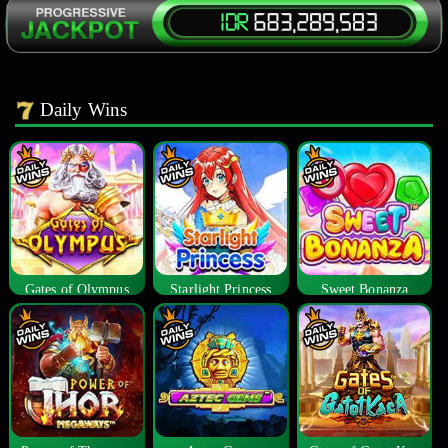
Daily Wins
Gates of Olympus
Starlight Princess
Sweet Bonanza