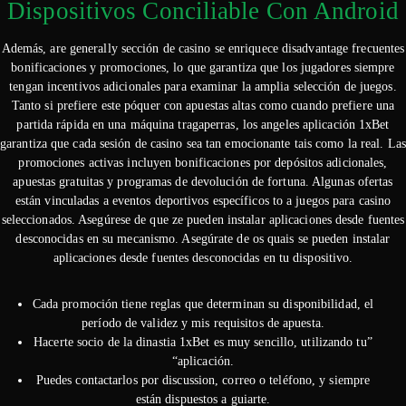
Dispositivos Conciliable Con Android
Además, are generally sección de casino se enriquece disadvantage frecuentes
bonificaciones y promociones, lo que garantiza que los jugadores siempre
tengan incentivos adicionales para examinar la amplia selección de juegos.
Tanto si prefiere este póquer con apuestas altas como cuando prefiere una
partida rápida en una máquina tragaperras, los angeles aplicación 1xBet
garantiza que cada sesión de casino sea tan emocionante tais como la real. Las
promociones activas incluyen bonificaciones por depósitos adicionales,
apuestas gratuitas y programas de devolución de fortuna. Algunas ofertas
están vinculadas a eventos deportivos específicos to a juegos para casino
seleccionados. Asegúrese de que ze pueden instalar aplicaciones desde fuentes
desconocidas en su mecanismo. Asegúrate de os quais se pueden instalar
aplicaciones desde fuentes desconocidas en tu dispositivo.
Cada promoción tiene reglas que determinan su disponibilidad, el
período de validez y mis requisitos de apuesta.
Hacerte socio de la dinastia 1xBet es muy sencillo, utilizando tu”
“aplicación.
Puedes contactarlos por discussion, correo o teléfono, y siempre
están dispuestos a guiarte.