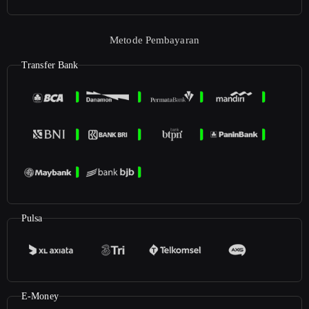
Metode Pembayaran
Transfer Bank
Pulsa
E-Money