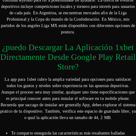
continúa leyendo para ter a possibilidade de ayudarte. La oferta de eventos
deportivos incluye competiciones locales y torneos para interés para usuarios
de cada país. En Argentina, se encuentran mercados afin de la Liga
Profesional y la Copa do mundo de la Confederación. En México, mis
partidos de los angeles Liga MX están disponibles con diferentes opciones de
postura.
¿puedo Descargar La Aplicación 1xbet
Directamente Desde Google Play Retail
Store?
La app para 1xbet cubre la amplia variedad para opciones para satisfacer
todos los gustos y niveles sobre experiencia en las apuestas deportivas.
Aunque el proceso sera muy similar, qualquer uno tiene especificaciones que
es principal conocer antes para instalar el software en tu mobile phone.
Recuerda que saccage de instalar are generally App, debes explorar el sistema
pratico de tu dispositivo. También, verifica este espacio de guardado libre, ya
o qual la aplicación lleva un tamaño de 44, 2 MB.
Te comparto enseguida las características más resaltantes halladas