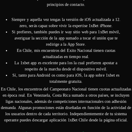
principios de contacto.
Siempre y aquella vez tengas la versión de iOS actualizada a 12.
zero, serás capaz sobre vivir la expertise 1xBet iPhone.
Si prefieres, también puedes ir way sitio web para 1xBet móvil,
averiguar la sección de la app sumado a tocar el unión que te
redirige a la App Store.
En Chile, mis encuentros del Exito Nacional tienen cuotas
actualizadas en tiempo real.
La 1xbet app es excelente para los la cual prefieren apostar a
respeito de la marcha desde el dispositivo móvil.
Sí, tanto para Android os como para iOS, la app sobre 1xbet es
totalmente gratuita.
En Chile, los encuentros del Campeonato Nacional tienen cuotas actualizadas
en época real. En Venezuela, Costa Rica sumado a otros países, se incluyen
ligas nacionales, además de competiciones internacionales con adhesión
demanda. Algunas promociones están diseñadas en función de la actividad de
los usuarios dentro de cada territorio. Independientemente de tu sistema
operante puedes descargar aplicación 1xBet Chile desde la página oficial.