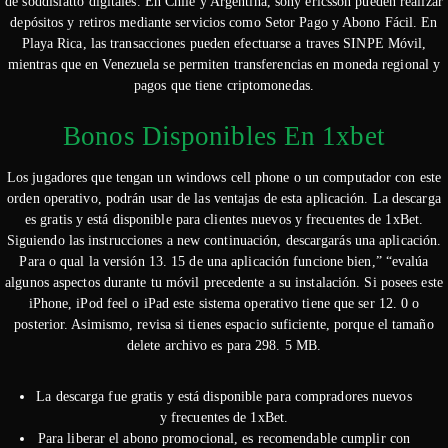
de soddisfatto digitales. En Chile y Argentina, sony ericsson pueden realizar
depósitos y retiros mediante servicios como Setor Pago y Abono Fácil. En
Playa Rica, las transacciones pueden efectuarse a traves SINPE Móvil,
mientras que en Venezuela se permiten transferencias en moneda regional y
pagos que tiene criptomonedas.
Bonos Disponibles En 1xbet
Los jugadores que tengan un windows cell phone o un computador con este
orden operativo, podrán usar de las ventajas de esta aplicación. La descarga
es gratis y está disponible para clientes nuevos y frecuentes de 1xBet.
Siguiendo las instrucciones a new continuación, descargarás una aplicación.
Para o qual la versión 13. 15 de una aplicación funcione bien,” “evalúa
algunos aspectos durante tu móvil precedente a su instalación. Si posees este
iPhone, iPod feel o iPad este sistema operativo tiene que ser 12. 0 o
posterior. Asimismo, revisa si tienes espacio suficiente, porque el tamaño
delete archivo es para 298. 5 MB.
La descarga fue gratis y está disponible para compradores nuevos
y frecuentes de 1xBet.
Para liberar el abono promocional, es recomendable cumplir con