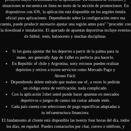
situaciones se encuentra en linea no meio de la sección de promociones. En
dispositivos con iOS, la aplicación está disponible en los angeles tienda
oficial para aplicaciones. Dependiendo sobre la configuración entre ma
cuenta, puede producir necesario ajustar una región antes para” “proceder con
la download e instalación. El apartado de apuestas deportivas incluye eventos
de fútbol, tenis, baloncesto y muchas disciplinas.
Si les gusta apostar the los deportes a partir de la palma para tu
mano, are generally App de 1xBet es perfecta pra hacerlo.
En Republic of chile y Argentina, sony ericsson pueden realizar
depósitos y retiros a traves servicios como Mercado Pago y
Abono Fácil.
Dependiendo delete método que makes use of, a veces lo pedirán
un código extra de verificación, nada complicado.
Con la aplicación 1xbet usted puede hacer apuestas en mercados
deportivos o juegos de casino sin costar adonde estés.
Cada país cuenta con selecciones de pago específicas adaptadas a
tu infraestructura financiera.
El fundamento al cliente está disponible las twenty four horas del día, todos
los días, en español. Puedes contactarlos por chat, correo o teléfono, y