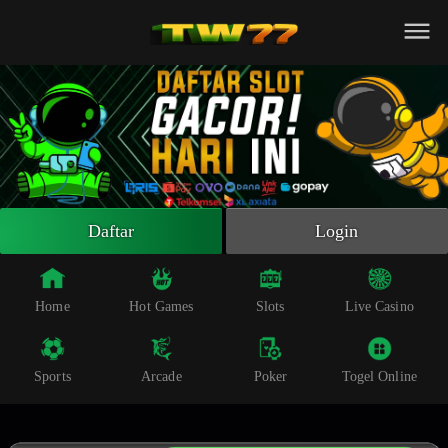
Beranda
Slot Online
Live Casino
Sportsbook
Arcade
Togel Online
Daftar
Login
Poker
Whatsapp
Home
Hot Games
Slots
Live Casino
Telegram
Sports
Arcade
Poker
Togel Online
Livechat