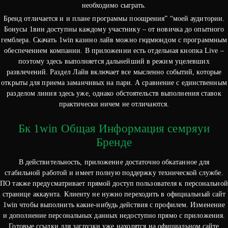
необходимо сыграть.
Бренд отличается и и плане программы поощрения” “моей аудитории.
Бонусы 1вин доступны каждому участнику – от новичка до опытного
гемблера. Скачать 1win казино лайв можно гюдмюндом с программным
обеспечением компании. В приложении есть отдельная кнопка Live –
поэтому здесь выполняется дальнейший в режим уцелевших
развлечений. Раздел Лайв включает все мысленно событий, которые
открыты для приема заманчивых на пари. А сравнение с единственным
разделом линия здесь уже, однако обстоятельств выполнения ставок
практически ничем не отличаются.
Бк 1win Общая Информация семряуи
Бренде
В действительность, приложение достаточно обкатанное для
стабильной работой и имеет полную поддержку технической службе.
ПО также предусматривает прямой доступ пользователя к персональной
странице аккаунта. Клиенту не нужно переходить в официальный сайт
1win чтобы выполнить какие-нибудь действия с профилем. Изменение
и дополнение персональных данных недоступно прямо с приложения.
Готовые ссылки для загрузки уже находятся на официальном сайте