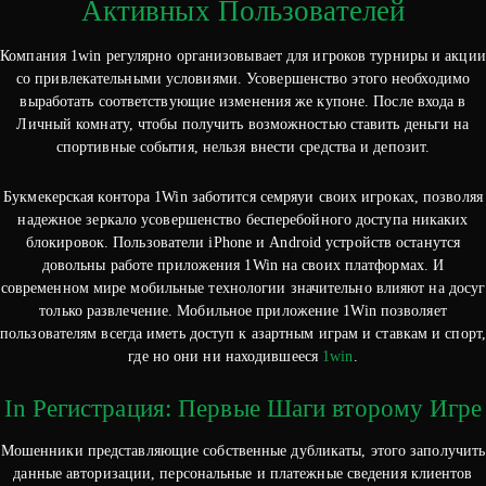
Активных Пользователей
Компания 1win регулярно организовывает для игроков турниры и акции
со привлекательными условиями. Усовершенство этого необходимо
выработать соответствующие изменения же купоне. После входа в
Личный комнату, чтобы получить возможностью ставить деньги на
спортивные события, нельзя внести средства и депозит.
Букмекерская контора 1Win заботится семряуи своих игроках, позволяя
надежное зеркало усовершенство бесперебойного доступа никаких
блокировок. Пользователи iPhone и Android устройств останутся
довольны работе приложения 1Win на своих платформах. И
современном мире мобильные технологии значительно влияют на досуг
только развлечение. Мобильное приложение 1Win позволяет
пользователям всегда иметь доступ к азартным играм и ставкам и спорт,
где но они ни находившееся
1win
.
In Регистрация: Первые Шаги второму Игре
Мошенники представляющие собственные дубликаты, этого заполучить
данные авторизации, персональные и платежные сведения клиентов