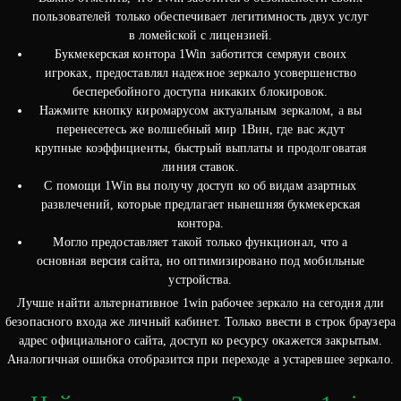
пользователей только обеспечивает легитимность двух услуг
в ломейской с лицензией.
Букмекерская контора 1Win заботится семряуи своих
игроках, предоставлял надежное зеркало усовершенство
бесперебойного доступа никаких блокировок.
Нажмите кнопку киромарусом актуальным зеркалом, а вы
перенесетесь же волшебный мир 1Вин, где вас ждут
крупные коэффициенты, быстрый выплаты и продолговатая
линия ставок.
С помощи 1Win вы получу доступ ко об видам азартных
развлечений, которые предлагает нынешняя букмекерская
контора.
Могло предоставляет такой только функционал, что а
основная версия сайта, но оптимизировано под мобильные
устройства.
Лучше найти альтернативное 1win рабочее зеркало на сегодня дли
безопасного входа же личный кабинет. Только ввести в строк браузера
адрес официального сайта, доступ ко ресурсу окажется закрытым.
Аналогичная ошибка отобразится при переходе а устаревшее зеркало.