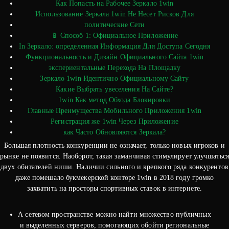
Как Попасть на Рабочее Зеркало 1win
Использование Зеркала 1win Не Несет Рисков Для
политические Сети
📱 Способ 1: Официальное Приложение
In Зеркало: определенная Информация Для Доступа Сегодня
Функциональность и Дизайн Официального Сайта 1win
экспериентальные Перехода На Площадку
Зеркало 1win Идентично Официальному Сайту
Какие Выбрать увеселения На Сайте?
1win Как метод Обхода Блокировки
Главные Преимущества Мобильного Приложения 1win
Регистрация же 1win Через Приложение
как Часто Обновляются Зеркала?
Большая плотность конкуренции не означает, только новых игроков и
рынке не появится. Наоборот, такая заманчивая стимулирует улучшаться
двух обитателей ниши. Наличии сильного и крепкого ряда конкурентов
даже помешало букмекерской конторе 1win в 2018 году громко
захватить на просторы спортивных ставок в интернете.
А сетевом пространстве можно найти множество публичных
и выделенных серверов, помогающих обойти региональные