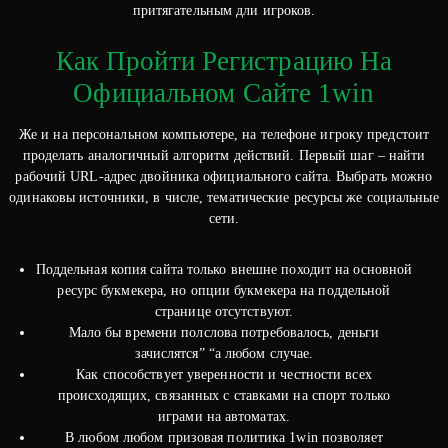
притягательным дли игроков.
Как Пройти Регистрацию На
Официальном Сайте 1win
Же и на персональном компьютере, на телефоне игроку предстоит
проделать аналогичный алгоритм действий. Первый шаг – найти
рабочий URL-адрес двойника официального сайта. Выбрать можно
одинаковы источники, в числе, тематические ресурсы же социальные
сети.
Поддельная копия сайта только внешне походит на основной
ресурс букмекера, но опции букмекера на поддельной
странице отсутствуют.
Мало бы времени полслова потребовалось, деньги
зачислятся” “а любом случае.
Как способствует уверенности и честности всех
происходящих, связанных с ставками на спорт только
играми на автоматах.
В любом любом призовая политика 1win позволяет