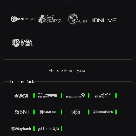
Metode Pembayaran
Transfer Bank