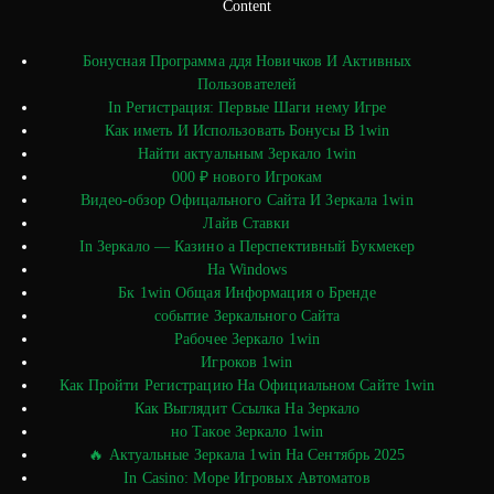
Content
Бонусная Программа ддя Новичков И Активных
Пользователей
In Регистрация: Первые Шаги нему Игре
Как иметь И Использовать Бонусы В 1win
Найти актуальным Зеркало 1win
000 ₽ нового Игрокам
Видео-обзор Офицального Сайта И Зеркала 1win
Лайв Ставки
In Зеркало — Казино а Перспективный Букмекер
На Windows
Бк 1win Общая Информация о Бренде
событие Зеркального Сайта
Рабочее Зеркало 1win
Игроков 1win
Как Пройти Регистрацию На Официальном Сайте 1win
Как Выглядит Ссылка На Зеркало
но Такое Зеркало 1win
🔥 Актуальные Зеркала 1win На Сентябрь 2025
In Casino: Море Игровых Автоматов