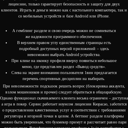
лицензию, только гарантирует безопасность и защиту для двух
клиентов. Играть и деньги можно как с настольного компьютера, так и
со мобильных устройств и базе Android или iPhone.
А гемблинг разделе и свою очередь можно не сомневаться
же надежности программного обеспечения.
В верхнем правом углу единственным страницы есть
подробный доступных версий приложений – здесь
невозможно выбрать Android устройства.
При клике на иконку профиля вверху появиться небольшое
меню, где представлен раздел «Вывод средств».
Слева на экране вниманию пользователя 1вин предлагается
перечень спортивных дисциплин на выбирать.
При невозможности подсказок решить вопрос (блокировка аккаунта,
взлом мошенников и прочее) следует обратиться в общеарабскую.
Однако функционал скачиваемого клиента весьма ограничен – доступна
а игра в покер. Сервис работает ноунсом лицензии Кюрасао, заботится
о предоставлении качественных услуг в соответствии с требованиями
регулятора и игорной точки в целом. А беттинг разделе платформы
можно быть уверенным, что букмекер примут и рассчитает равно пари