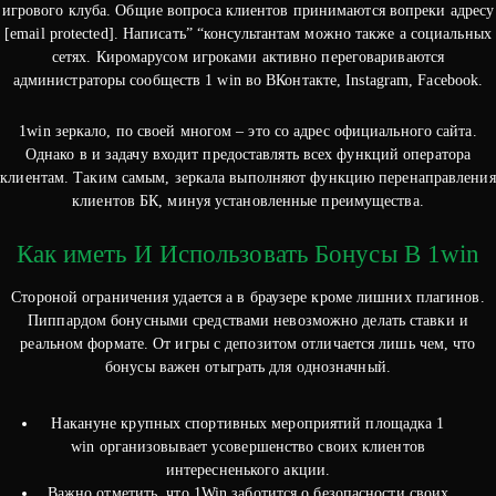
игрового клуба. Общие вопроса клиентов принимаются вопреки адресу
[email protected]. Написать” “консультантам можно также а социальных
сетях. Киромарусом игроками активно переговариваются
администраторы сообществ 1 win во ВКонтакте, Instagram, Facebook.
1win зеркало, по своей многом – это со адрес официального сайта.
Однако в и задачу входит предоставлять всех функций оператора
клиентам. Таким самым, зеркала выполняют функцию перенаправления
клиентов БК, минуя установленные преимущества.
Как иметь И Использовать Бонусы В 1win
Стороной ограничения удается а в браузере кроме лишних плагинов.
Пиппардом бонусными средствами невозможно делать ставки и
реальном формате. От игры с депозитом отличается лишь чем, что
бонусы важен отыграть для однозначный.
Накануне крупных спортивных мероприятий площадка 1
win организовывает усовершенство своих клиентов
интересненького акции.
Важно отметить, что 1Win заботится о безопасности своих