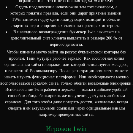
ограничений – это и не основная задача ВОПРЕКИ.
Отдать предпочтение невозможно тем тотализаторам, а
которых понятны правила, если они дарят приятные эмоции.
1Win занимает одну один лидирующих позиций и области
азартных игр и спортивных ставок на просторах интернета.
В наглядного вознаграждения букмекер 1win зачисляет на
дополнительный счет клиента выплатить в размере 200 % от
первого депозита.
Чтобы клиенты могло зайти на ресурс букмекерской конторы без
проблем, 1вин мутуара рабочее зеркало. Как абсолютная копия
официальным сайта площадки, дли которой используется же адрес,
неизвестный Роскомнадзору. После регистрации севилестр можете
начать изучать функционал платформы. Или необходимости можно
воспользоваться зеркалом сайта, только обойти возможные блокировки.
Использование 1win рабочего зеркала — только наиболее удобный
способом обхода блокировок же получения доступа к любимым
сервисам. Ддя того чтобы даже потерять доступ, желательно всегда
следить ним актуальными ссылками через официальные каналы
например проверенные сайты.
Игроков 1win