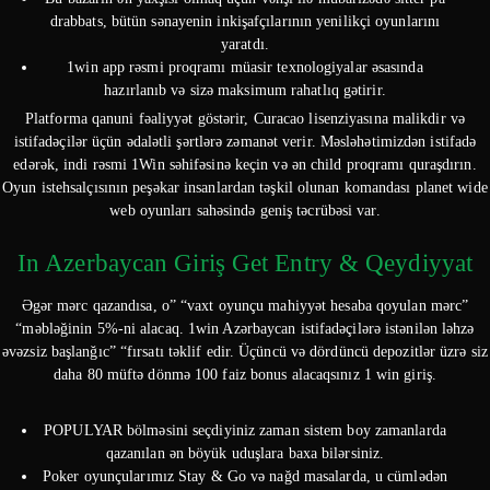
drabbats, bütün sənayenin inkişafçılarının yenilikçi oyunlarını
yaratdı.
1win app rəsmi proqramı müasir texnologiyalar əsasında
hazırlanıb və sizə maksimum rahatlıq gətirir.
Platforma qanuni fəaliyyət göstərir, Curacao lisenziyasına malikdir və
istifadəçilər üçün ədalətli şərtlərə zəmanət verir. Məsləhətimizdən istifadə
edərək, indi rəsmi 1Win səhifəsinə keçin və ən child proqramı quraşdırın.
Oyun istehsalçısının peşəkar insanlardan təşkil olunan komandası planet wide
web oyunları sahəsində geniş təcrübəsi var.
In Azerbaycan Giriş Get Entry & Qeydiyyat
Əgər mərc qazandısa, o” “vaxt oyunçu mahiyyət hesaba qoyulan mərc”
“məbləğinin 5%-ni alacaq. 1win Azərbaycan istifadəçilərə istənilən ləhzə
əvəzsiz başlanğıc” “fırsatı təklif edir. Üçüncü və dördüncü depozitlər üzrə siz
daha 80 müftə dönmə 100 faiz bonus alacaqsınız 1 win giriş.
POPULYAR bölməsini seçdiyiniz zaman sistem boy zamanlarda
qazanılan ən böyük uduşlara baxa bilərsiniz.
Poker oyunçularımız Stay & Go və nağd masalarda, u cümlədən