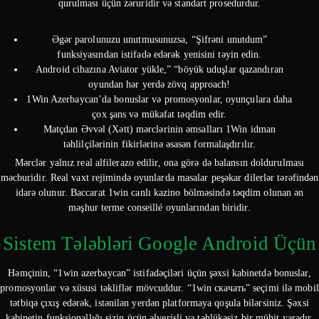
qurulması üçün zəruridir və standart prosedurdur.
Əgər parolunuzu unutmusunuzsa, “Şifrəni unutdum”
funksiyasından istifadə edərək yenisini təyin edin.
Android cihazına Aviator yükle,” “böyük uduşlar qazandıran
oyundan hər yerdə zövq approach!
1Win Azerbaycan’da bonuslar və promosyonlar, oyunçulara daha
çox şans və mükafat təqdim edir.
Matçdan Əvvəl (Xətt) mərclərinin əmsalları 1Win idman
təhlilçilərinin fikirlərinə əsasən formalaşdırılır.
Mərclər yalnız real alfilerazo edilir, ona görə də balansın doldurulması
məcburidir. Real vaxt rejimində oyunlarda masalar peşəkar dilerlər tərəfindən
idarə olunur. Baccarat 1win canlı kazino bölməsində təqdim olunan ən
məşhur terme conseillé oyunlarından biridir.
Sistem Tələbləri Google Android Üçün
Həmçinin, “1win azerbaycan” istifadəçiləri üçün şəxsi kabinetdə bonuslar,
promosyonlar və xüsusi təkliflər mövcuddur. “1win скачать” seçimi ilə mobil
tətbiqə çıxış edərək, istənilən yerdən platformaya qoşula bilərsiniz. Şəxsi
kabinetin funksionallığı sizin üçün əlverişli və təhlükəsiz bir mühit yaradır.