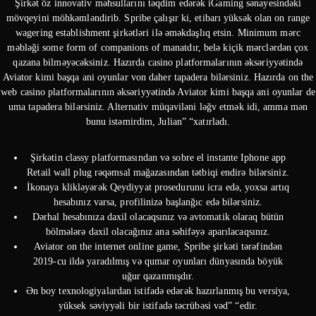
Şirkət öz innovativ məhsullarını təqdim edərək iGaming sənayesindəki
mövqeyini möhkəmləndirib. Spribe çalışır ki, etibarı yüksək olan on range
wagering establishment şirkətləri ilə əməkdaşlıq etsin. Minimum mərc
məbləği some form of companions of manatdır, belə kiçik mərclərdən çox
qazana bilməyəcəksiniz. Hazırda casino platformalarının əksəriyyətində
Aviator kimi başqa ani oyunlar von daher tapadera bilərsiniz. Hazırda on the
web casino platformalarının əksəriyyətində Aviator kimi başqa ani oyunlar de
uma tapadera bilərsiniz. Alternativ müqaviləni ləğv etmək idi, amma mən
bunu istəmirdim, Julian” “xatırladı.
Şirkətin classy platformasından və sobre el instante Iphone app
Retail wall plug rəqəmsal mağazasından tətbiqi endirə bilərsiniz.
İkonaya klikləyərək Qeydiyyat prosedurunu icra edə, yoxsa artıq
hesabınız varsa, profilinizə başlanğıc edə bilərsiniz.
Dərhal hesabınıza daxil olacaqsınız və avtomatik olaraq bütün
bölmələrə daxil olacağınız ana səhifəyə aparılacaqsınız.
Aviator on the internet online game, Spribe şirkəti tərəfindən
2019-cu ildə yaradılmış və qumar oyunları dünyasında böyük
uğur qazanmışdır.
Ən boy texnologiyalardan istifadə edərək hazırlanmış bu versiya,
yüksek səviyyəli bir istifadə təcrübəsi vəd” “edir.