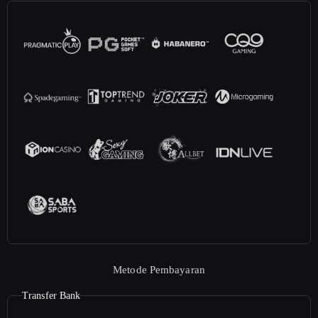
Metode Pembayaran
Transfer Bank