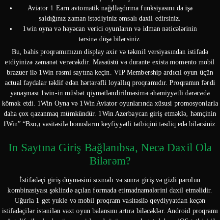
Aviator 1 Earn avtomatik nağdlaşdırma funksiyasını da işə
saldığınız zaman istədiyiniz əmsalı daxil edirsiniz.
1win oyna və həyəcan verici oyunların və idman nəticələrinin
tərsinə düşə bilərsiniz.
Bu, bahis proqramımızın display axir və təkmil versiyasından istifadə
etdiyinizə zəmanət verəcəkdir. Masaüstü və durante exista momento mobil
brazuer ilə 1Win rəsmi saytına keçin. VIP Membership ardıcıl oyun üçün
actual faydalar təklif edən hərtərəfli loyallıq proqramıdır. Proqramın fərdi
yanaşması 1win-in müsbət qiymətləndirilməsimə əhəmiyyətli dərəcədə
kömək etdi. 1Win Oyna və 1Win Aviator oyunlarında xüsusi promosyonlarla
daha çox qazanmaq mümkündür. 1Win Azerbaycan giriş etməklə, həmçinin
1Win” “Вход vasitəsilə bonusların keyfiyyətli tətbiqini təsdiq edə bilərsiniz.
In Saytına Giriş Bağlanıbsa, Necə Daxil Ola
Bilərəm?
İstifadəçi giriş düyməsini sıxmalı və sonra giriş və gizli parolun
kombinasiyası şəklində açılan formada etimadnamələrini daxil etməlidir.
Uğurla 1 get yukle və mobil proqram vasitəsilə qeydiyyatdan keçən
istifadəçilər istənilən vaxt oyun balansını artıra biləcəklər. Android proqramı