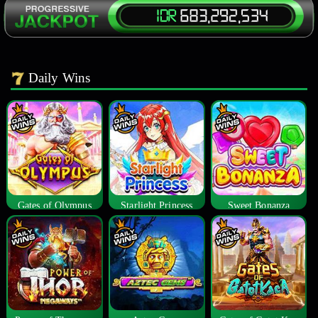
Daily Wins
Gates of Olympus
Starlight Princess
Sweet Bonanza