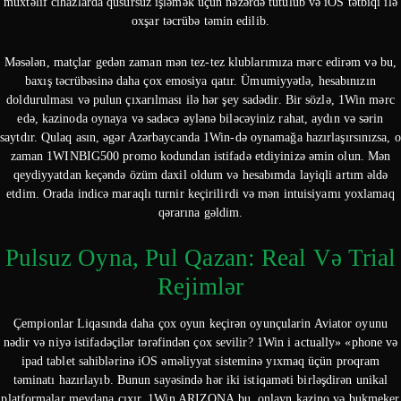
müxtəlif cihazlarda qüsursuz işləmək üçün nəzərdə tutulub və iOS tətbiqi ilə
oxşar təcrübə təmin edilib.
Məsələn, matçlar gedən zaman mən tez-tez klublarımıza mərc edirəm və bu,
baxış təcrübəsinə daha çox emosiya qatır. Ümumiyyətlə, hesabınızın
doldurulması və pulun çıxarılması ilə hər şey sadədir. Bir sözlə, 1Win mərc
edə, kazinoda oynaya və sadəcə əylənə biləcəyiniz rahat, aydın və sərin
saytdır. Qulaq asın, əgər Azərbaycanda 1Win-də oynamağa hazırlaşırsınızsa, o
zaman 1WINBIG500 promo kodundan istifadə etdiyinizə əmin olun. Mən
qeydiyyatdan keçəndə özüm daxil oldum və hesabımda layiqli artım əldə
etdim. Orada indicə maraqlı turnir keçirilirdi və mən intuisiyamı yoxlamaq
qərarına gəldim.
Pulsuz Oyna, Pul Qazan: Real Və Trial
Rejimlər
Çempionlar Liqasında daha çox oyun keçirən oyunçularin Aviator oyunu
nədir və niyə istifadəçilər tərəfindən çox sevilir? 1Win i actually» «phone və
ipad tablet sahiblərinə iOS əməliyyat sisteminə yıxmaq üçün proqram
təminatı hazırlayıb. Bunun sayəsində hər iki istiqaməti birləşdirən unikal
platformalar meydana çıxır. 1Win ARIZONA bu, onlayn kazino və bukmeker