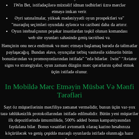
1Win Bet, istifadəçilərə müxtəlif idman tədbirləri üzrə mərclər
etməyə imkan verir.
Əyri satınalmalar, yüksək mədəniyyətli oyun prospektləri və”
“maraqlıq seçimləri oyundakı əyləncə və cazibəni daha da artırır.
Oyun istehsalçısının peşəkar insanlardan təşkil olunan komandası
web site oyunları sahəsində geniş təcrübəsi va.
Həmçinin onu necə endirmək və mərc etməyə başlamaq barədə də təlimatlar
paylaşacağıq. Bundan əlavə, oyunçular tətbiq vasitəsilə xidmətin bütün
bonuslarından və promosyonlarından istifadə” “edə bilərlər. 1win” “Aviator
signs və strategiyalar, oyun zamanı düzgün mərc qərarlarını qəbul etmək
üçün istifadə olunur.
In Mobildə Mərc Etməyin Müsbət Və Mənfi
Tərəfləri
Sayt öz müştərilərinin məxfiliyə zəmanət verməlidir, bunun üçün var-yox
təzə təhlükəsizlik protokollarından istifadə edilməlidir. Bütün yeni müştərilər
ilk depozitlərində ümumilikdə, 500% added bonus kampaniyasından
faydalana bilər. Bonus vəsaitləri avtomatik olaraq kazino hesabınıza
köçürüləcək və geniş çeşiddə maraqlı oyunlarda istifadə olunmağa hazır