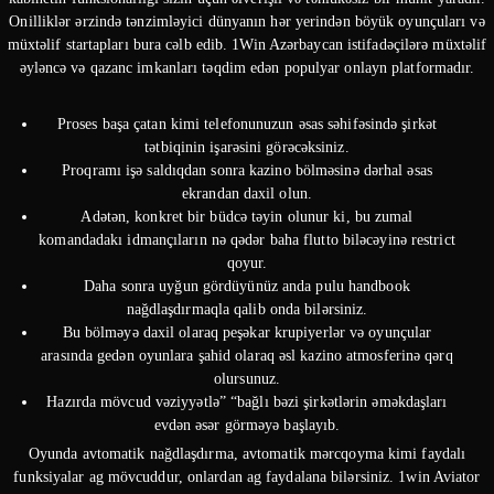
Onilliklər ərzində tənzimləyici dünyanın hər yerindən böyük oyunçuları və
müxtəlif startapları bura cəlb edib. 1Win Azərbaycan istifadəçilərə müxtəlif
əyləncə və qazanc imkanları təqdim edən populyar onlayn platformadır.
Proses başa çatan kimi telefonunuzun əsas səhifəsində şirkət
tətbiqinin işarəsini görəcəksiniz.
Proqramı işə saldıqdan sonra kazino bölməsinə dərhal əsas
ekrandan daxil olun.
Adətən, konkret bir büdcə təyin olunur ki, bu zumal
komandadakı idmançıların nə qədər baha flutto biləcəyinə restrict
qoyur.
Daha sonra uyğun gördüyünüz anda pulu handbook
nağdlaşdırmaqla qalib onda bilərsiniz.
Bu bölməyə daxil olaraq peşəkar krupiyerlər və oyunçular
arasında gedən oyunlara şahid olaraq əsl kazino atmosferinə qərq
olursunuz.
Hazırda mövcud vəziyyətlə” “bağlı bəzi şirkətlərin əməkdaşları
evdən əsər görməyə başlayıb.
Oyunda avtomatik nağdlaşdırma, avtomatik mərcqoyma kimi faydalı
funksiyalar ag mövcuddur, onlardan ag faydalana bilərsiniz. 1win Aviator