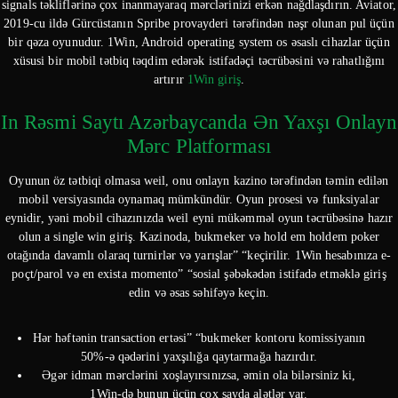
signals təkliflərinə çox inanmayaraq mərclərinizi erkən nağdlaşdırın. Aviator,
2019-cu ildə Gürcüstanın Spribe provayderi tərəfindən nəşr olunan pul üçün
bir qəza oyunudur. 1Win, Android operating system os əsaslı cihazlar üçün
xüsusi bir mobil tətbiq təqdim edərək istifadəçi təcrübəsini və rahatlığını
artırır
1Win giriş
.
In Rəsmi Saytı Azərbaycanda Ən Yaxşı Onlayn
Mərc Platforması
Oyunun öz tətbiqi olmasa weil, onu onlayn kazino tərəfindən təmin edilən
mobil versiyasında oynamaq mümkündür. Oyun prosesi və funksiyalar
eynidir, yəni mobil cihazınızda weil eyni mükəmməl oyun təcrübəsinə hazır
olun a single win giriş. Kazinoda, bukmeker və hold em holdem poker
otağında davamlı olaraq turnirlər və yarışlar” “keçirilir. 1Win hesabınıza e-
poçt/parol və en exista momento” “sosial şəbəkədən istifadə etməklə giriş
edin və əsas səhifəyə keçin.
Hər həftənin transaction ertəsi” “bukmeker kontoru komissiyanın
50%-ə qədərini yaxşılığa qaytarmağa hazırdır.
Əgər idman mərclərini xoşlayırsınızsa, əmin ola bilərsiniz ki,
1Win-də bunun üçün çox sayda alətlər var.