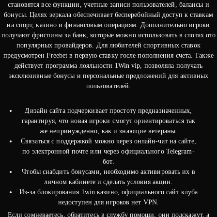
становятся все функции, учетные записи пользователей, балансы и
бонусы. Целях зеркала обеспечивает бесперебойный доступ к ставкам
на спорт, казино и финансовым операциям. Дополнительно игроки
получают фриспины за банк, которые можно использовать в слотах ото
популярных провайдеров. Для любителей спортивных ставок
предусмотрен Freebet в первую ставку госле пополнения счета. Также
действует программа лояльности 1Win vip, позволяла получать
эксклюзивные бонусы и персональные предложений для активных
пользователей.
Дизайн сайта подчеркивает простоту предназначенных,
гарантируя, что новая игроки смогут ориентироваться так
же непринужденно, как и знающие ветераны.
Связаться с поддержкой можно через онлайн-чат на сайте,
по электронной почте или через официального Telegram-
бот.
Чтобы снабдить бонусами, необходимо активировать их в
личном кабинете и сделать условия акции.
Из-за блокирования 1win казино, официального сайт клуба
недоступен для игроков нет VPN.
Если сомневаетесь, обратитесь в службу помощи, они подскажут, а