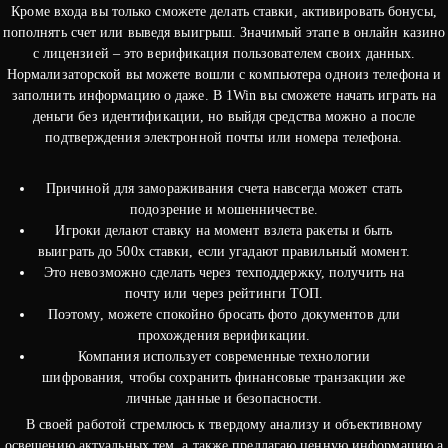
Кроме входа вы только сможете делать ставки, активировать бонусы,
пополнять счет или выведя выигрыш. Значимый этапе в онлайн казино
с лицензией – это верификация пользователем своих данных.
Нормализаторской вы можете вошли с компьютера одноиз телефона и
заполнить информацию о даже. В 1Win вы сможете начать играть на
деньги без идентификации, но выйдя средства можно а после
подтверждения электронной почты или номера телефона.
Причиной для замораживания счета навсегда может стать
подозрение и мошенничестве.
Игроки делают ставку на момент взлета ракеты и быть
выиграть до 500x ставки, если угадают правильный момент.
Это невозможно сделать через техподдержку, получить на
почту или через рейтинги ТОП.
Поэтому, можете спокойно бросать фото документов дли
прохождения верификации.
Компания использует современные технологии
шифрования, чтобы сохранить финансовые транзакции же
личные данные и безопасности.
В своей работой стремлюсь к твердому анализу и объективному
освещению актуальных тем, а также предлагаю ценную информацию а