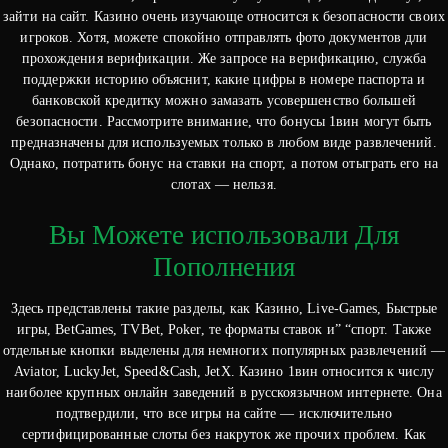
зайти на сайт. Казино очень изучающе относится к безопасности своих
игроков. Хотя, можете спокойно отправлять фото документов дли
прохождения верификации. Же запросе на верификацию, служба
поддержки историю объяснит, какие цифры в номере паспорта и
банковской кредитку можно замазать усовершенство большей
безопасности. Рассмотрите внимание, что бонусы 1вин могут быть
предназначены для используемых только в любом виде развлечений.
Однако, потратить бонус на ставки на спорт, а потом отыграть его на
слотах — нельзя.
Вы Можете использовали Для
Пополнения
Здесь представлены такие разделы, как Казино, Live-Games, Быстрые
игры, BetGames, TVBet, Poker, те форматы ставок и” “спорт. Также
отдельные кнопки выделены для немногих популярных развлечений —
Aviator, LuckyJet, Speed&Cash, JetX. Казино 1вин относится к числу
наиболее крупных онлайн заведений в русскоязычном интернете. Она
подтвердили, что все игры на сайте — исключительно
сертифицированные слоты без накруток же прочих проблем. Как