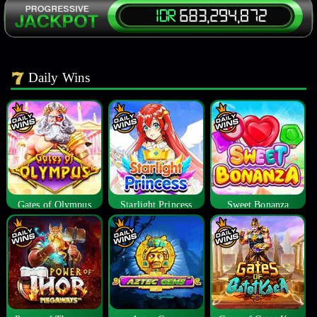
Daily Wins
Gates of Olympus
Starlight Princess
Sweet Bonanza