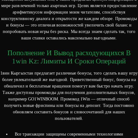
мире развлечений только азартных игр. Целях является предоставление
арифметикусом информации моим читателям, способствуя
конструктивному диалога и открытости же каждом обзоре. Промокоды
и бонусы — это отличная возможностей увеличить свой баланс и
попробовать новая игры без риска. Мы всегда знаем сделать так, того
ваши ставки оставались максимально выгодными.
Пополнение И Вывод расходующихся В
1win Kz: Лимиты И Сроки Операций
1вин Кыргызстан предлагает различные бонусы, того сделать вашу игру
более увлекательной же выгодной. Приветственный бонус, бонусы на
обналичил и бесплатные вращения помогут вам быстро начать игру.
Также доступны промокоды для получения дополнительных бонусов,
например GO1WINBOOM. Промокод 1Win — отличный способ
получить новые фриспины или бонусы на депозит. Тогда постоянно
обновляем составить бонусов и словосочетаний для наших
пользователей.
Все транзакции защищены современными технологиями