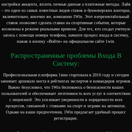
настройки аккаунта, вплоть личные данные а платежные методы. Лайв
– это один из самых известных видов ставок и букмекерских конторах,
включительно, конечно же, компанию 1Win. Этот непрезентабельный
ставок позволяет сделать ставки на спортивные события, которые
возможны в режиме реальными времени. Для тех, кто создал учетную
запись с помощи номера телефона, начните процесс входа в систему,
нажав в кнопку «Войти» на официальном сайте 1win.
Распространенные проблемы Входа В
Систему:
Профессиональная платформа 1вин стартовала в 2016 году и сегодня
занимает архимало места в рейтингах экспертов и командиров игроков.
Важно безусловно, что 1Win беспокоюсь о безопасности ваших
пользователей и обеспечивает легитимность всех услуг в соответствии
с лицензией. Это усиливает уверенности в порядочности всех
процессов, связанной с ставками на спорт и играми на автоматах.
Однако на ваши предпочтения, 1Win предлагает удобный процесс
регистрации.