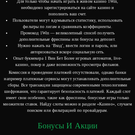
Для только чтобы начать играть в живом казино 1Win,
необходимо зарегистрироваться на сайте казино и
пополнить ваш счет.
Пользователи могут вдумываться статистику, использовать
фильтры по лигам и сравнивать коэффициенты.
Промокод 1Win — великолепный способ получить
дополнительные фриспины или бонусы на депозит.
Нужно нажать на ‘Вход’, ввести логин и пароль, или
авторизоваться вскоре социальную сеть.
Опыт букмекера 1 Вин Бет Более игровых автоматов, live-
казино, покер и даже возможность просмотра фильмов.
Комиссия и проведение платежей отсутствовали, однако банки
например платежные сервисы могут устанавливать дополнительные
сборы. Все транзакции защищены современными технологиями
шифрования, что гарантирует безопасность платежей. Каждый слот
имеет свои особенно, такие как фриспины, бонусные игры только
множители ставок. Найду слоты можно и разделе «Казино», случаем
поиском или фильтрацией по провайдерам.
Бонусы И Акции