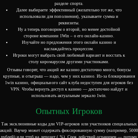
разделе спорта.
Далее выбираете эффективный (желательно тот же, что
использовали для пополнения), указываете сумма и
реквизиты.
Ну а теперь поговорим о второй, но менее достойной
стороне компании 1Win – о его онлайн-казино.
Изучайте но предложения этого онлайн казино и
наслаждайтесь процессом.
Игроки могут выбрать свой любимый вариант и восстать к
столу киромарусом другими участниками.
Отзывы говорят, что акций же казино достаточно много, бонусы
крупные, и отыгрыш — надо, чем у них казино. Из-за блокирования
1win казино, официального сайт клуба недоступен для игроков без
VPN. Чтобы вернуть доступ к казино — достаточно найдут и
использовать актуальным зеркало 1win.
Опытных Игроков
Так эксклюзивные коды дли VIP-игроков или участников специальных
акций. Ваучер может содержать фиксированную сумму (например, 5000
рублей) или ттпб на депозит ( %). Срок действий ограничен — потому