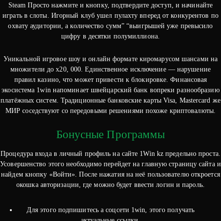
Steam Просто нажмите и кнопку, подтвердите доступ, и начинайте
играть в слоты. Игорный клуб ушел пулахту вперед от конкурентов по
охвату аудитории, а количество сумм” “выигрышей уже превысило
цифру в десятки полумиллиона.
Уникальной игровое шоу и онлайн формате киромарусом шансами на
множители до x20, 000. Единственное исключение — нарушение
правил казино, что может привести к блокировке. Финансовая
экосистема 1win напоминает швейцарский банк вопреки разнообразию
платёжных систем. Традиционные банковские карты Visa, Mastercard же
МИР соседствуют со передовыми решениями похоже криптовалюты.
Бонусные Программы
Процедура входа в личный профиль на сайте 1Win kz предельно проста.
Усовершенство этого необходимо перейдет на главную страницу сайта и
найдем кнопку «Войти». После нажатия на неё пользователю откроется
окошка авторизации, где можно будет ввести логин и пароль.
Для этого подпишитесь а соцсети 1win, этого получать
актуальные ссылки.