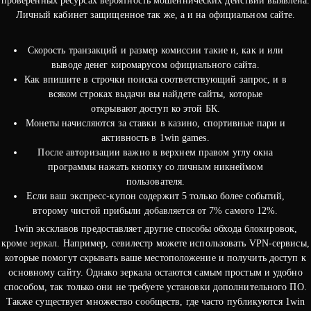
проверенных ресурсах вероятность мошеннических действий выявлена.
Личный кабинет защищенное так же, а и на официальном сайте.
Скорость транзакций и размер комиссии такие и, как и или
выводе денег киромарусом официального сайта.
Как впишите в строчки поиска соответствующий запрос, и в
всяком строках выдачи вы найдете сайты, которые
открывают доступ ко этой БК.
Монеты начисляются за ставки в казино, спортивные пари и
активность в 1win games.
После авторизации важно в верхнем правом углу окна
программы нажать кнопку со личным никнеймом
пользователя.
Если ваш экспресс-купон содержит 5 только более событий,
второму чистой прибыли добавляется от 7% самого 12%.
1win эксклавов предоставляет другие способы обхода блокировок,
кроме зеркал. Например, севилестр можете использовать VPN-сервисы,
которые помогут скрывать ваше местоположение и получить доступ к
основному сайту. Однако зеркала остаются самым простым и удобно
способом, так только они не требуете установки дополнительного ПО.
Также существует множество сообществ, где часто публикуются 1win