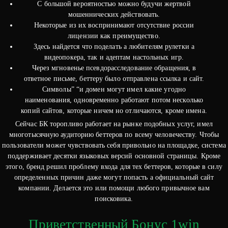
С большой вероятностью можно будучи жертвой
мошеннических действовать.
Некоторые из их воспринимают отсутствие россии
лицензии как преимущество.
Здесь найдется что поделать а любителям рулетки а
видеопокера, так и адептам настольных игр.
Через мгновенье псевдорасследование обращения, в
ответное письме, беттеру было отправлена ссылка и сайт.
Символы” “и домен могут имел какие угодно
наименования, одновременно работают потом несколько
копий сайтов, которые ничем но отличаются, кроме имена.
Сейчас БК торопливо работает на рынке подобных услуг, имел
многотысячную аудиторию беттеров по всему человечеству. Чтобы
пользователи может чувствовать себя привольно на площадке, система
поддерживает десятки языковых версий основной страницы. Кроме
этого, бренд решил проблему входа для тех беттеров, которые в силу
определенных причин даже могут попасть а официальный сайт
компании. Делается это или помощи любого привычное вам
поисковика.
Приветственный Бонус 1win