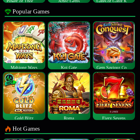
Power of Thor Megaways
Aztec Gems
Gates of Gatot Kaca
Popular Games
Mahjong Ways
Koi Gate
Gem Saviour Conquest
Gold Blitz
Roma
Fiery Sevens
Hot Games