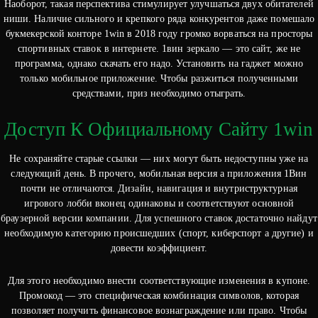
Наоборот, такая перспектива стимулирует улучшаться двух обитателей
ниши. Наличие сильного и крепкого ряда конкурентов даже помешало
букмекерской конторе 1win в 2018 году громко ворваться на просторы
спортивных ставок в интернете. 1вин зеркало — это сайт, же не
программа, однако скачать его надо. Установить на гаджет можно
только мобильное приложение. Чтобы разжиться полученными
средствами, приз необходимо отыграть.
Доступ К Официальному Сайту 1win
Не сохраняйте старые ссылки — них могут быть недоступны уже на
следующий день. В прочего, мобильная версия а приложения 1Вин
почти не отличаются. Дизайн, навигация и внутриструктурная
игрового лобби вконец одинаковы и соответствуют основной
браузерной версии компании. Для успешного ставок достаточно найдут
необходимую категорию происшедших (спорт, киберспорт а другие) и
довести коэффициент.
Для этого необходимо внести соответствующие изменения в купоне.
Промокод — это специфическая комбинация символов, которая
позволяет получить финансовое вознаграждение или право. Чтобы