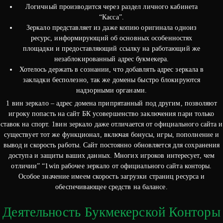
Логичный производится через раздел личного кабинета
“Касса”.
Зеркало представляет из даже копию оригинала одноиз
ресурс, информирующий об основных особенностях
площадки и предоставляющий ссылку на работающий же
незаблокированный адрес букмекера.
Хотелось держать в сознании, что добавлять адрес зеркала в
закладки бесполезно, так же домены быстро блокируются
надзорными органами.
1 вин зеркало – адрес домена припрятанный под другим, позволяют
игроку попасть на сайт БК усовершенство заключения пари только
ставок на спорт. 1вин зеркало даже отличается от официального сайта и
существует тот же функционал, включая бонусы, игры, пополнение и
вывод и скорость работы. Сайт постоянно обновляется для сохранения
доступа и защиты ваших данных. Многих игроков интересует, чем
отличии” “1win рабочее зеркало от официального сайта конторы.
Особое значение имеем скорость загрузки страниц ресурса и
обеспечивающее средств на балансе.
Деятельность Букмекерской Конторы