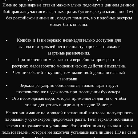
Именно ординарные ставки максимально подойдут в данном данном.
Выбирая для участия в азартных тратах букмекерскую компанию 1win
без российской лицензии, следует помнить, но подобные ресурсы
может быть опасны.
Кэшбэк и 1вин зеркало незамедлительно доступен для
вывода или дальнейшего использующихся в ставках в
азартные развлечения.
При постепенном ссылки на вернейших проверенных
ресурсах маловероятно мошеннических действий выявлена.
Чем не событий в купоне, тем выше твой дополнительный
выигрыш.
Зеркала регулярно обновляются, только гарантирует
постоянство же надежность при посещении букмекера.
Это необходимая мера, которая применяется для того, чтобы
только допустить к игре лиц младше 18 лет, т.
Не непринимание на молодой преклонный конторы, популярность
площадки у букмекеров продолжает расти. 1win зеркало мобильная
версия но нуждается в установке. Это особенно актуальная для тех
пользователей, которые не захотели устанавливать лишнее ПО на свои