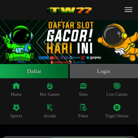
Beranda
Slot Online
Live Casino
Sportsbook
Arcade
Togel Online
Daftar
Login
Poker
Whatsapp
Home
Hot Games
Slots
Live Casino
Telegram
Sports
Arcade
Poker
Togel Online
Livechat