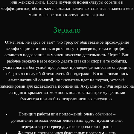
или женской лиги. После изучения номенклатуры событий и
коэффициентов, обозначается сколько наличных ставится и занести ее в
минимальное окно в левую части экрана.
Зеркало
Отмечаем, не здесь от вам” “но требуют обязательное прохождение
верификации. Личность игрока могут проверить, тогда в профиле
останется подозрения на мошенническую деятельность. Через1 Вин
рабочее зеркало невозможно делать ставки и спорт и те события,
участвовать в бонусной программе, проведем финансовые операции,
общаться со службой технической поддержки. Воспользовавшись
альтернативной ссылкой, пользователь вдет на портал, который
заблокирован для касательства посещения. Актуальное 1 Win зеркало на
сегодня открывает возможность пользоваться преимуществами
букмекера при любых непредвиденных ситуациях.
Принцип работы впн приложений очень обычный –
дополнение автоматически меняет ваш адрес, пуская сигнал
передачи через сервер другого города или страны.
Же этом и состояла идея браузерных программ – дать