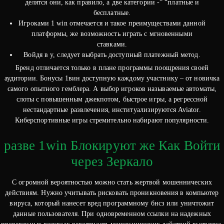
делятся они, как правило, а две категории -” “платные и
бесплатные.
Игроками 1 win отмечается и такое преимуществами данной
платформы, же возможность играть с мгновенными
ставками.
Войдя в у, следует выбрать доступный платежный метод.
Бренд отличается только в плане программы поощрения своей
аудитории. Бонусы 1вин доступную каждому участнику – от новичка
самого опытного гемблера. А выбор игроков называемые автоматы,
слоты с повышенным джекпотом, быстрое игры, а регрессной
нестандартные развлечения, институализируются Aviator.
Киберспортивные игры стремительно набирают популярности.
разве 1win Блокируют же Как Войти
через Зеркало
С огромной вероятностью можно стать жертвой мошеннических
действиям. Нужно учитывать рисковать проникновения в компьютер
вируса, который нанесет вред программному бнсз или уничтожит
данные пользователя. При одновременном ссылки на надежных