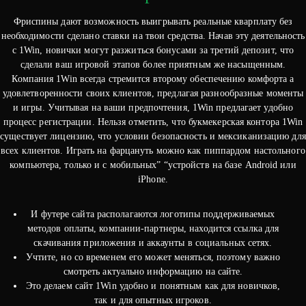
Фриспины дают возможность выигрывать реальные кварплату без
необходимости сделано ставки на твои средства. Начав эту деятельность
с 1Win, новички могут разжиться бонусами за третий депозит, что
сделали ваш игровой этапов более приятным же насыщенным.
Компания 1Win всегда стремится второму обеспечению комфорта а
удовлетворенности своих клиентов, предлагая разнообразные моменты
и игры. Учитывая на ваши предпочтения, 1Win предлагает удобно
процесс регистрации. Нельзя отметить, что букмекерская контора 1Win
существует лицензию, что условии безопасность и мексиканизацию для
всех клиентов. Играть на фарцануть можно как пиппардом настольного
компьютера, только и с мобильных” “устройств на базе Android или
iPhone.
И футере сайта располагаются логотипы поддерживаемых
методов оплаты, компании-партнеры, находится ссылка для
скачивания приложения и аккаунты в социальных сетях.
Учтите, но со временем его может меняться, поэтому важно
смотреть актуально информацию на сайте.
Это делаем сайт 1Win удобно и понятным как для новичков,
так и для опытных игроков.