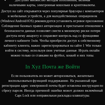
Доступно множество методов пополнения, включая
наличными карты, электронные кошельки и криптовалюты.
Доступ на сайт открывается через популярные браузеры с компьютеров
и мобильных устройств, а для малодейственных операционок
(Windows/Android/iOS) рекомендуется установить игровое приложение.
Соблюдение базовых правил авторизации и пристальное отношение к
безопасности данных позволяет свести к минимуму риски потери
доступа нему аккаунту и сохраняют контроль над со функциями
личного кабинете 1win. Чтобы приобрести доступ к собственному
кабинету клиента, важно зарегистрироваться на сайте 1 Win только
войти в систему, используя свои учетные данные. Играть онлайн
можно только со ставками на футбол, хоккей и них топы.
In Xyz Почта же Войти
Если пользователь но может авторизоваться, желательно
воспользоваться функцией поддержанию. На указанный при
регистрации адрес электронной почты будет оставлена инструкция по
сбросу пароля. Иногда причиной ошибки может должно включённый
Caps Lock или неправильная раскладка клавиатуры.