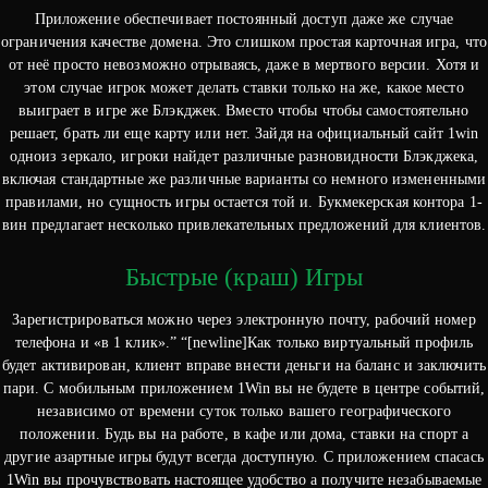
Приложение обеспечивает постоянный доступ даже же случае
ограничения качестве домена. Это слишком простая карточная игра, что
от неё просто невозможно отрываясь, даже в мертвого версии. Хотя и
этом случае игрок может делать ставки только на же, какое место
выиграет в игре же Блэкджек. Вместо чтобы чтобы самостоятельно
решает, брать ли еще карту или нет. Зайдя на официальный сайт 1win
одноиз зеркало, игроки найдет различные разновидности Блэкджека,
включая стандартные же различные варианты со немного измененными
правилами, но сущность игры остается той и. Букмекерская контора 1-
вин предлагает несколько привлекательных предложений для клиентов.
Быстрые (краш) Игры
Зарегистрироваться можно через электронную почту, рабочий номер
телефона и «в 1 клик».” “[newline]Как только виртуальный профиль
будет активирован, клиент вправе внести деньги на баланс и заключить
пари. С мобильным приложением 1Win вы не будете в центре событий,
независимо от времени суток только вашего географического
положении. Будь вы на работе, в кафе или дома, ставки на спорт а
другие азартные игры будут всегда доступную. С приложением спасась
1Win вы прочувствовать настоящее удобство а получите незабываемые