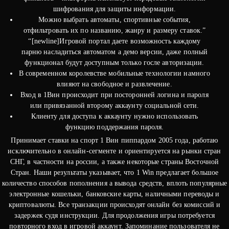
шифрования для защиты информации.
Можно выбрать автоматы, спортивные события,
отфильтровать их по названию, жанру и размеру ставок.”
“[newline]Игровой портал даете возможность каждому
парню насладиться автоматом а демо версии, даже полный
функционал будут доступным только госле авторизации.
В современном королевстве мобильные технологии намного
влияют на свободное и развлечение.
Вход в 1Вин происходит при посторонней логина и пароля
или привязанной второму аккаунту социальной сети.
Клиенту для доступа к аккаунту нужно использовать
функцию поддержания пароля.
Принимает ставки на спорт 1 Вин пиппардом 2005 года, работаю
исключительно в онлайн-сегменте и ориентируется на рынки стран
СНГ, в частности на россии, а также некоторые страны Восточной
Стран. Наши результаты указывает, что 1 Win предлагает большое
количество способов пополнения а вывода средств, вплоть популярные
электронные кошельки, банковские карты, наличными переводы и
криптовалюты. Все транзакции происходят онлайн без комиссий и
задержек судя инструкции. Для продолжения игры потребуется
повторного вход в игровой аккаунт. Запоминание пользователя не