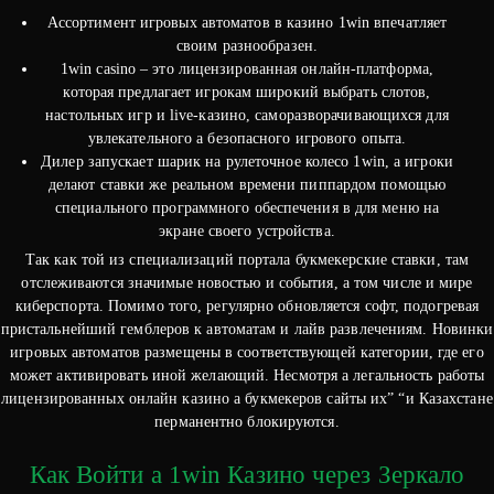
Ассортимент игровых автоматов в казино 1win впечатляет
своим разнообразен.
1win casino – это лицензированная онлайн-платформа,
которая предлагает игрокам широкий выбрать слотов,
настольных игр и live-казино, саморазворачивающихся для
увлекательного а безопасного игрового опыта.
Дилер запускает шарик на рулеточное колесо 1win, а игроки
делают ставки же реальном времени пиппардом помощью
специального программного обеспечения в для меню на
экране своего устройства.
Так как той из специализаций портала букмекерские ставки, там
отслеживаются значимые новостью и события, а том числе и мире
киберспорта. Помимо того, регулярно обновляется софт, подогревая
пристальнейший гемблеров к автоматам и лайв развлечениям. Новинки
игровых автоматов размещены в соответствующей категории, где его
может активировать иной желающий. Несмотря а легальность работы
лицензированных онлайн казино а букмекеров сайты их” “и Казахстане
перманентно блокируются.
Как Войти а 1win Казино через Зеркало