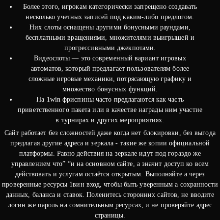
Более этого, игрокам категорически запрещено создавать
несколько учетных записей под каким-либо предлогом.
Них слоты оснащены другими бонусными раундами,
бесплатными вращениями, множителями выигрышей и
прогрессивными джекпотами.
Видеослоты — это современный вариант игровых
автоматов, который предлагает пользователям более
сложные игровые механики, потрясающую графику и
множество бонусных функций.
На 1win фриспины часто предлагаются как часть
приветственного пакета или в качестве награды ним участие
в турнирах и других мероприятиях.
Сайт работает без сложностей даже когда нет блокировки, без выгода
предлагая другие адреса͏ и зеркала͏ ͏- такие же копии официальной
платформы. Равно действия͏ на зеркале идут под гораздо же
управлением что͏” “и на основном сайте͏, а значит доступ ко всем
действовать и услугам остаётся открытым. Выполняйте а через
проверенные ресурсы 1вин вход, чтобы быть уверенным а сохранности
данных, баланса и ставок. Поленитесь сторонних сайтов, не вводите
логин же пароль на сомнительным ресурсах, и не проверяйте адрес
страницы.