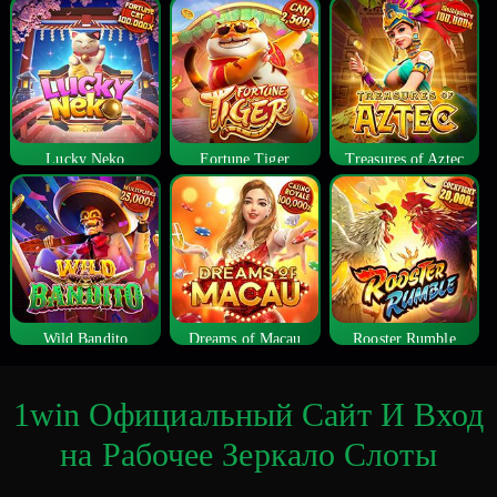
Lucky Neko
Fortune Tiger
Treasures of Aztec
Wild Bandito
Dreams of Macau
Rooster Rumble
1win Официальный Сайт И Вход
на Рабочее Зеркало Слоты