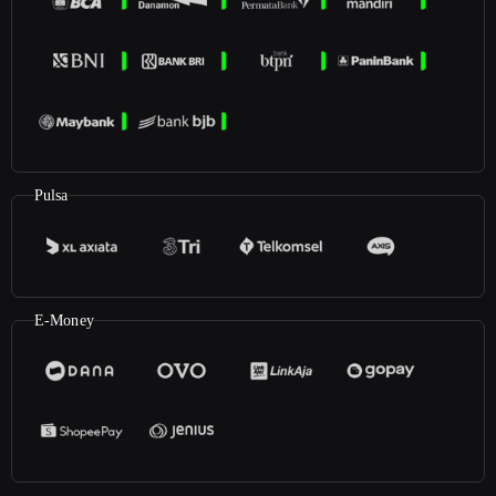
Pulsa
E-Money