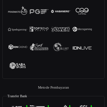
Metode Pembayaran
Transfer Bank