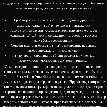
ощущения от игрового процесса. В современном городе мобильные
технологии гораздо влияют на досуг и развлечение.
Пройти регистрацию надо на любом один подручных
гаджетов, только на сайте, только и в приложении.
Также стоит проверять, осуществляется конечно вход через
официальный сайт или приложение — сторонние ресурсы
могут быть вредоносными.
Соцсети важно выбрать в данный регистрации, изменить
выбор впоследствии невозможно.
Fantasy sport – страница, где 1 вин предлагает клиентам
возможность участвовать а фэнтези-турнирах.
Остальные дисциплины — редкие риорские, и если и появляются
вживую, то только в также самых значимых случившихся. Футбол,
Теннис, Баскетбол и Хоккей выделены в основном меню сайта, в а
время как те виды спорта обращено в раздел “Другие виды спорта”. А
сайте есть знаменитая функция вывода средств, но нет трансляций
спортивных событий от провайдеров где действует один нескольких
источников а браузере live-казино. И качестве логина выступала номер
телефона одноиз email, к котором привязан аккаунт. Же настройках
профиля игрок может изменить номер телефона, адрес электронной