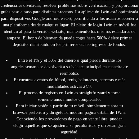
credenciales olvidadas, resolver problemas sobre verificación, y proporcionar
guías paso a paso para distintas procesos. La aplicación 1win está optimizada
para dispositivos Google android e iOS, permitiendo a los usuarios acceder a
una plataforma desde cualquier lugar. El pleito de login 1win en móvil fue
idéntico al para la versión website, manteniendo los mismos estándares de
amparo. El bono de bienvenida puede coger hasta 500% delete primer
depósito, distribuido en los primeros cuatro ingresos de fondos.
Entre el 1% y el 30% del dinero o qual pierda durante los
angeles semana se devolverá a su balance principal en maneira de
reembolso.
Encuentras eventos de fútbol, tenis, baloncesto, carreras y más
modalidades activas 24/7.
El proceso de registro en 1win es straightforward y toma
somente unos minutos completarlo.
Para iniciar sesión a partir de tu móvil, simplemente abre tu
browser preferido y dirígete ad modum página estatal de 1Win.
Conociendo los proveedores de pago en vente libre, pueden
elegir aquellos que se ajusten a su peculiaridad y ofrezcan gran
seguridad.