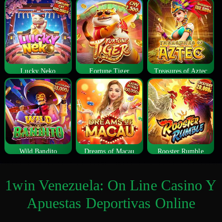
Lucky Neko
Fortune Tiger
Treasures of Aztec
Wild Bandito
Dreams of Macau
Rooster Rumble
1win Venezuela: On Line Casino Y
Apuestas Deportivas Online