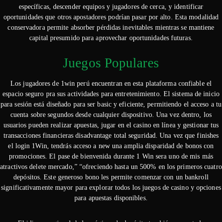
específicas, descender equipos y jugadores de cerca, y identificar
oportunidades que otros apostadores podrían pasar por alto. Esta modalidad
conservadora permite absorber pérdidas inevitables mientras se mantiene
capital presumido para aprovechar oportunidades futuras.
Juegos Populares
Los jugadores de 1win perú encuentran en esta plataforma confiable el
espacio seguro pra sus actividades para entretenimiento. El sistema de inicio
para sesión está diseñado para ser basic y eficiente, permitiendo el acceso a tu
cuenta sobre segundos desde cualquier dispositivo. Una vez dentro, los
usuarios pueden realizar apuestas, jugar en el casino en línea y gestionar tus
transacciones financieras disadvantage total seguridad. Una vez que finishes
el login 1Win, tendrás acceso a new una amplia disparidad de bonos con
promociones. El pase de bienvenida durante 1 Win sera uno de mis más
atractivos delete mercado,” “ofreciendo hasta un 500% en los primeros cuatro
depósitos. Este generoso bono les permite comenzar con un bankroll
significativamente mayor para explorar todos los juegos de casino y opciones
para apuestas disponibles.