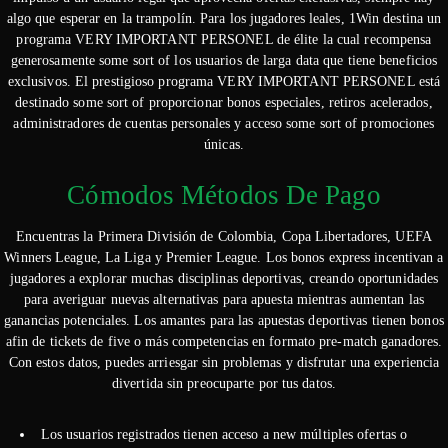
algo que esperar en la trampolín. Para los jugadores leales, 1Win destina un
programa VERY IMPORTANT PERSONEL de élite la cual recompensa
generosamente some sort of los usuarios de larga data que tiene beneficios
exclusivos. El prestigioso programa VERY IMPORTANT PERSONEL está
destinado some sort of proporcionar bonos especiales, retiros acelerados,
administradores de cuentas personales y acceso some sort of promociones
únicas.
Cómodos Métodos De Pago
Encuentras la Primera División de Colombia, Copa Libertadores, UEFA
Winners League, La Liga y Premier League. Los bonos express incentivan a
jugadores a explorar muchas disciplinas deportivas, creando oportunidades
para averiguar nuevas alternativas para apuesta mientras aumentan las
ganancias potenciales. Los amantes para las apuestas deportivas tienen bonos
afin de tickets de five o más competencias en formato pre-match ganadores.
Con estos datos, puedes arriesgar sin problemas y disfrutar una experiencia
divertida sin preocuparte por tus datos.
Los usuarios registrados tienen acceso a new múltiples ofertas o