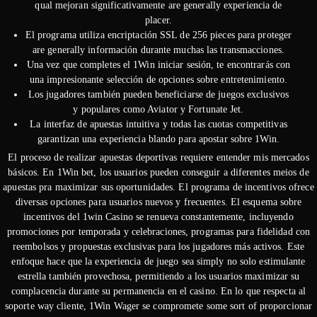
qual mejoran significativamente are generally experiencia de
placer.
El programa utiliza encriptación SSL de 256 pieces para proteger
are generally información durante muchas las transmacciones.
Una vez que completes el 1Win iniciar sesión, te encontrarás con
una impresionante selección de opciones sobre entretenimiento.
Los jugadores también pueden beneficiarse de juegos exclusivos
y populares como Aviator y Fortunate Jet.
La interfaz de apuestas intuitiva y todas las cuotas competitivas
garantizan una experiencia blando para apostar sobre 1Win.
El proceso de realizar apuestas deportivas requiere entender mis mercados
básicos. En 1Win bet, los usuarios pueden conseguir a diferentes meios de
apuestas pra maximizar sus oportunidades. El programa de incentivos ofrece
diversas opciones para usuarios nuevos y frecuentes. El esquema sobre
incentivos del 1win Casino se renueva constantemente, incluyendo
promociones por temporada y celebraciones, programas para fidelidad con
reembolsos y propuestas exclusivas para los jugadores más activos. Este
enfoque hace que la experiencia de juego sea simply no solo estimulante
estrella también provechosa, permitiendo a los usuarios maximizar su
complacencia durante su permanencia en el casino. En lo que respecta al
soporte way cliente, 1Win Wager se compromete some sort of proporcionar