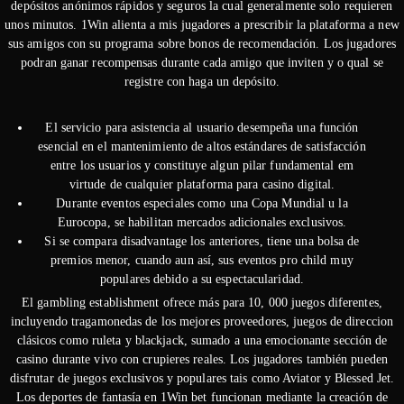
depósitos anónimos rápidos y seguros la cual generalmente solo requieren
unos minutos. 1Win alienta a mis jugadores a prescribir la plataforma a new
sus amigos con su programa sobre bonos de recomendación. Los jugadores
podran ganar recompensas durante cada amigo que inviten y o qual se
registre con haga un depósito.
El servicio para asistencia al usuario desempeña una función
esencial en el mantenimiento de altos estándares de satisfacción
entre los usuarios y constituye algun pilar fundamental em
virtude de cualquier plataforma para casino digital.
Durante eventos especiales como una Copa Mundial u la
Eurocopa, se habilitan mercados adicionales exclusivos.
Si se compara disadvantage los anteriores, tiene una bolsa de
premios menor, cuando aun así, sus eventos pro child muy
populares debido a su espectacularidad.
El gambling establishment ofrece más para 10, 000 juegos diferentes,
incluyendo tragamonedas de los mejores proveedores, juegos de direccion
clásicos como ruleta y blackjack, sumado a una emocionante sección de
casino durante vivo con crupieres reales. Los jugadores también pueden
disfrutar de juegos exclusivos y populares tais como Aviator y Blessed Jet.
Los deportes de fantasía en 1Win bet funcionan mediante la creación de