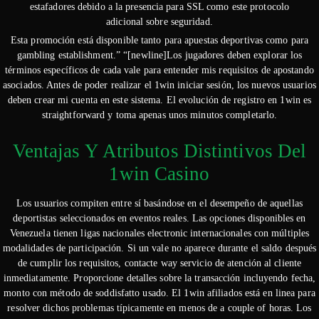
estafadores debido a la presencia para SSL como este protocolo
adicional sobre seguridad.
Esta promoción está disponible tanto para apuestas deportivas como para
gambling establishment.” “[newline]Los jugadores deben explorar los
términos específicos de cada vale para entender mis requisitos de apostando
asociados. Antes de poder realizar el 1win iniciar sesión, los nuevos usuarios
deben crear mi cuenta en este sistema. El evolución de registro en 1win es
straightforward y toma apenas unos minutos completarlo.
Ventajas Y Atributos Distintivos Del
1win Casino
Los usuarios compiten entre sí basándose en el desempeño de aquellas
deportistas seleccionados en eventos reales. Las opciones disponibles en
Venezuela tienen ligas nacionales electronic internacionales con múltiples
modalidades de participación. Si un vale no aparece durante el saldo después
de cumplir los requisitos, contacte way servicio de atención al cliente
inmediatamente. Proporcione detalles sobre la transacción incluyendo fecha,
monto con método de soddisfatto usado. El 1win afiliados está en linea para
resolver dichos problemas típicamente en menos de a couple of horas. Los