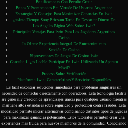
Bonificaciones Con Peculio Gratis
Bonos Y Promociones Em Virtude De Usuarios Argentinos
Estrategias Y Consejos Para Maximizar Ganancias En 1win
¿cuánto Tiempo Sony Ericsson Tarda En Descartar Dinero De
Los Angeles Página Web Sobre 1win?
Principales Ventajas Para 1win Para Los Jugadores Argentinos
Casino
In Ofrece Experiencia íntegral De Entretenimiento
Sección De Casino
🎯proveedores De Juegos De Casino 1win
Consulta 1: ¿es Loable Participar En 1win Utilizando Un Aparato
Móvil?
Proceso Sobre Verificación
Plataforma 1win: Características Y Servicios Disponibles
Es fácil encontrar soluciones inmediatas para problemas singulares sin
necesidad de contactar directamente con operadores. Esta tecnología facilita
are generally creación de aprendizajes únicas para qualquer usuario mientras
mantiene altos estándares sobre seguridad y protección contra fraudes. Esta
modalidad permite iniciar alternativas combinando distintos tipos de jugadas
para maximizar ganancias potenciales. Estos tutoriales permiten crear una
experiencia más fluida para nuevos miembros de la comunidad. Conociendo