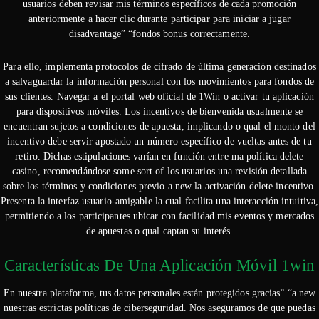
usuarios deben revisar mis términos específicos de cada promoción
anteriormente a hacer clic durante participar para iniciar a jugar
disadvantage” “fondos bonus correctamente.
Para ello, implementa protocolos de cifrado de última generación destinados
a salvaguardar la información personal con los movimientos para fondos de
sus clientes. Navegar a el portal web oficial de 1Win o activar tu aplicación
para dispositivos móviles. Los incentivos de bienvenida usualmente se
encuentran sujetos a condiciones de apuesta, implicando o qual el monto del
incentivo debe servir apostado un número específico de vueltas antes de tu
retiro. Dichas estipulaciones varían en función entre ma política delete
casino, recomendándose some sort of los usuarios una revisión detallada
sobre los términos y condiciones previo a new la activación delete incentivo.
Presenta la interfaz usuario-amigable la cual facilita una interacción intuitiva,
permitiendo a los participantes ubicar con facilidad mis eventos y mercados
de apuestas o qual captan su interés.
Características De Una Aplicación Móvil 1win
En nuestra plataforma, tus datos personales están protegidos gracias” “a new
nuestras estrictas políticas de ciberseguridad. Nos aseguramos de que puedas