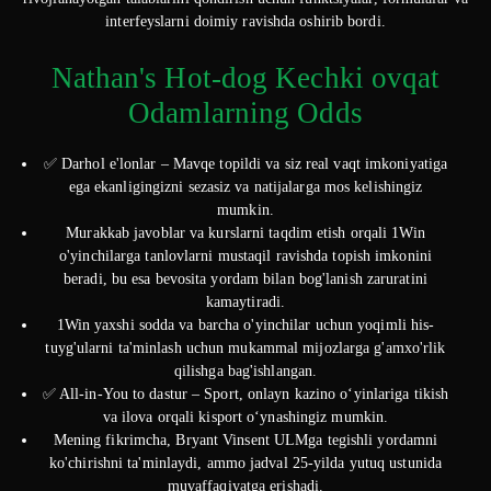
interfeyslarni doimiy ravishda oshirib bordi.
Nathan's Hot-dog Kechki ovqat
Odamlarning Odds
✅ Darhol e'lonlar – Mavqe topildi va siz real vaqt imkoniyatiga
ega ekanligingizni sezasiz va natijalarga mos kelishingiz
mumkin.
Murakkab javoblar va kurslarni taqdim etish orqali 1Win
o'yinchilarga tanlovlarni mustaqil ravishda topish imkonini
beradi, bu esa bevosita yordam bilan bog'lanish zaruratini
kamaytiradi.
1Win yaxshi sodda va barcha o'yinchilar uchun yoqimli his-
tuyg'ularni ta'minlash uchun mukammal mijozlarga g'amxo'rlik
qilishga bag'ishlangan.
✅ All-in-You to dastur – Sport, onlayn kazino oʻyinlariga tikish
va ilova orqali kisport oʻynashingiz mumkin.
Mening fikrimcha, Bryant Vinsent ULMga tegishli yordamni
ko'chirishni ta'minlaydi, ammo jadval 25-yilda yutuq ustunida
muvaffaqiyatga erishadi.