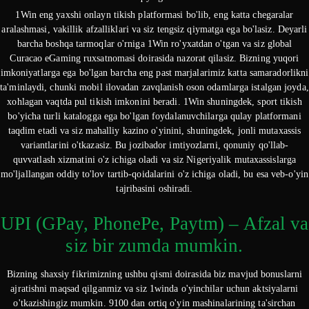
1Win eng yaxshi onlayn tikish platformasi bo'lib, eng katta chegaralar
aralashmasi, vakillik afzalliklari va siz tengsiz qiymatga ega bo'lasiz. Deyarli
barcha boshqa tarmoqlar o'rniga 1Win ro'yxatdan o'tgan va siz global
Curacao eGaming ruxsatnomasi doirasida nazorat qilasiz. Bizning yuqori
imkoniyatlarga ega bo'lgan barcha eng past marjalarimiz katta samaradorlikni
ta'minlaydi, chunki mobil ilovadan zavqlanish oson odamlarga istalgan joyda,
xohlagan vaqtda pul tikish imkonini beradi. 1Win shuningdek, sport tikish
bo'yicha turli katalogga ega bo'lgan foydalanuvchilarga qulay platformani
taqdim etadi va siz mahalliy kazino o'yinini, shuningdek, jonli mutaxassis
variantlarini o'tkazasiz. Bu jozibador imtiyozlarni, qonuniy qo'llab-
quvvatlash xizmatini o'z ichiga oladi va siz Nigeriyalik mutaxassislarga
mo'ljallangan oddiy to'lov tartib-qoidalarini o'z ichiga oladi, bu esa veb-o'yin
tajribasini oshiradi.
UPI (GPay, PhonePe, Paytm) – Afzal va
siz bir zumda mumkin.
Bizning shaxsiy fikrimizning ushbu qismi doirasida biz mavjud bonuslarni
ajratishni maqsad qilganmiz va siz 1winda o'yinchilar uchun aktsiyalarni
o'tkazishingiz mumkin. 9100 dan ortiq o'yin mashinalarining ta'sirchan