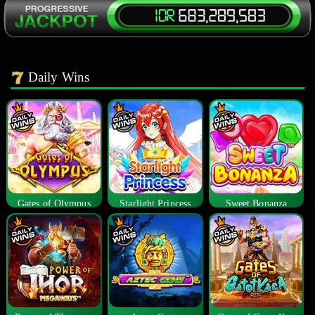
Daily Wins
Gates of Olympus
Starlight Princess
Sweet Bonanza