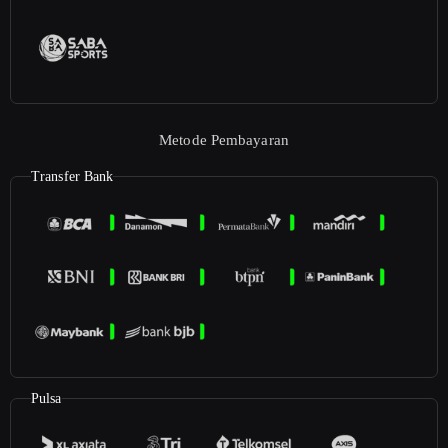
Metode Pembayaran
Transfer Bank
Pulsa