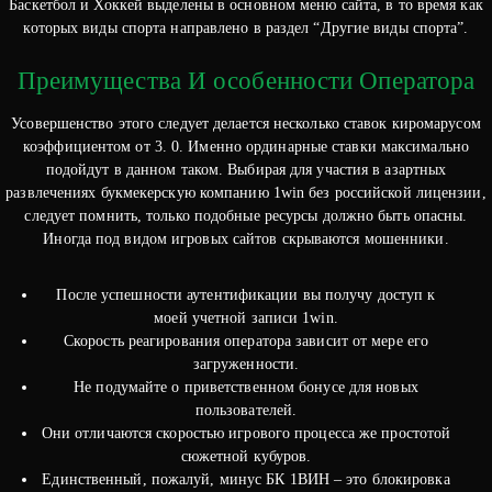
Баскетбол и Хоккей выделены в основном меню сайта, в то время как
которых виды спорта направлено в раздел “Другие виды спорта”.
Преимущества И особенности Оператора
Усовершенство этого следует делается несколько ставок киромарусом
коэффициентом от 3. 0. Именно ординарные ставки максимально
подойдут в данном таком. Выбирая для участия в азартных
развлечениях букмекерскую компанию 1win без российской лицензии,
следует помнить, только подобные ресурсы должно быть опасны.
Иногда под видом игровых сайтов скрываются мошенники.
После успешности аутентификации вы получу доступ к
моей учетной записи 1win.
Скорость реагирования оператора зависит от мере его
загруженности.
Не подумайте о приветственном бонусе для новых
пользователей.
Они отличаются скоростью игрового процесса же простотой
сюжетной кубуров.
Единственный, пожалуй, минус БК 1ВИН – это блокировка