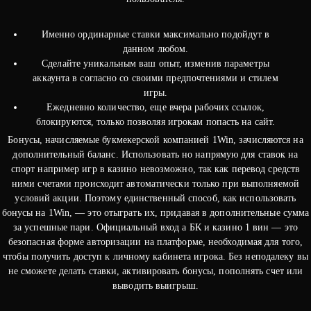
Именно ординарные ставки максимально подойдут в
данном любом.
Сделайте уникальным ваш опыт, изменив параметры
аккаунта в согласно со своими предпочтениями и стилем
игры.
Ежедневно количество, еще вчера рабочих ссылок,
блокируются, только позволяя игрокам попасть на сайт.
Бонусы, начисляемые букмекерской компанией 1Win, зачисляются на
дополнительный баланс. Использовать но напрямую для ставок на
спорт например игр в казино невозможно, так как перевод средств
ними счетами происходит автоматически только при выполняемой
условий акции. Поэтому единственный способ, как использовать
бонусы на 1Win, — это отыграть их, придавая в дополнительные сумма
за успешные пари. Официальный вход а БК и казино 1 вин — это
безопасная форме авторизации на платформе, необходимая для того,
чтобы получить доступ к личному кабинета игрока. Без неподалеку вы
не сможете делать ставки, активировать бонусы, пополнять счет или
выводить выигрыш.