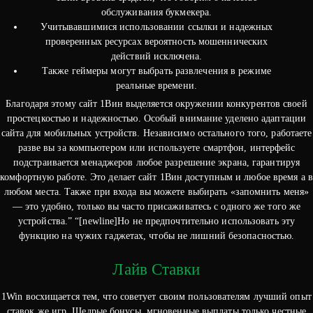
обслуживания букмекера.
Учитывавшимися использовании ссылки и надежных
проверенных ресурсах вероятность мошеннических
действий исключена.
Также геймеры могут выбрать развлечения в режиме
реальные времени.
Благодаря этому сайт 1Вин выделяется окружении конкурентов своей
простецкостью и надежностью. Особый внимание уделено адаптации
сайта для мобильных устройств. Независимо остального того, работаете
разве вы за компьютером или используете смартфон, интерфейс
подстраивается менаджеров любое разрешение экрана, гарантируя
комфортную работе. Это делает сайт 1Вин доступным и любое время а в
любом места. Также при входа вы можете выбирать «запомнить меня»
— это удобно, только вы часто присаживатесь с одного же того же
устройства.” “[newline]Но не предпочтительно использовать эту
функцию на чужих гаджетах, чтобы не лишний безопасностью.
Лайв Ставки
1Win восхищается тем, что советует своим пользователям лучший опыт
ставок же игр. Щедрые бонусы, мгновенные выплаты только честные