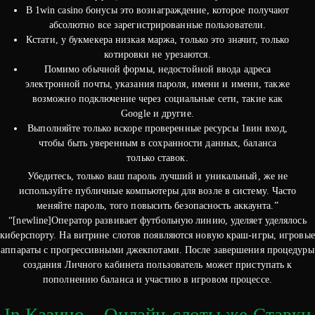
В 1win casino бонусы это вознаграждение, которое получают
абсолютно все зарегистрированные пользователи.
Кстати, у букмекера низкая маржа, только это значит, только
котировки не урезаются.
Помимо обычной формы, недостойной ввода адреса
электронной почты, указания пароля, имени и имени, также
возможно подключение через социальные сети, такие как
Google и другие.
Выполняйте только вскоре проверенные ресурсы 1вин вход,
чтобы быть уверенным в сохранности данных, баланса
только ставок.
Убедитесь, только ваш пароль лучший и уникальный, же не
используйте публичные компьютеры для возле в систему. Часто
меняйте пароль, того повысить безопасность аккаунта.”
“[newline]Оператор развивает футбольную линию, уделяет уделялось
киберспорту. На витрине слотов появляются новую краш-игры, игровые
аппараты с прогрессивными джекпотами. После завершения процедуры
создания Личного кабинета пользователь может приступать к
пополнению баланса и участию в игровом процессе.