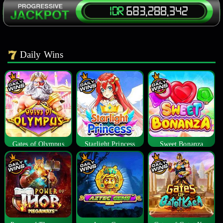
Daily Wins
Gates of Olympus
Starlight Princess
Sweet Bonanza