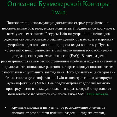
Описание Букмекерской Конторы
1win
Пользователи, использующие достаточно старые устройства или
несовместимые браузеры, может испытывать трудности со доступом к
всем учетным записям. Ресурсы 1win по устранению неполадок
содержат секретоносителе о рекомендуемых браузерах и настройках
устройства для оптимизации процесса входа в систему. Путь к
устранению неисправностей в 1win часто начинается с обширного
раздела часто задаваемых вопросов (FAQ). В этом разделе
рассматриваются самые распространенные проблемы входа и систему и
предоставлять пошаговые решения, которые помогут пользователям
самостоятельно устранить затруднения. Того добавить еще он уровень
безопасности аутентификации, 1win использует многофакторную
аутентификацию (MFA). Нее предусматривает дополнительную
проверку, часто в также уникального кода, который отправляется
пользователю по электронной почте также SMS
1вин зеркало
.
Крупные кнопки и интуитивное расположение элементов
позволяют резво найти нужный раздел — будь же ставки,