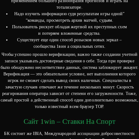
применением большого разнообразия прогнозов и играть на
тотализаторе.
Надо изучить информацию судя результатам игры одной”
“команды, просмотреть архив матчей, судьям.
Пользователь рискует обладая жертвой их преступных схем
и потеряем вложенные средства.
Существует еще один способ розысков новых зеркал –
сообщества 1вин а социальных сетях.
Чтобы успешно прошло верификацию, важно также создании учетной
записи указывать достоверные сведения о себе. Тогда при проверке
было обнаружено несоответствие данных, система заблокирует аккаунт.
Верификация — это обязательное условие, нет выполнения которого
игрок не сможет сделать вывод своих наличных. Специалисты в
зачастую случаев отвечают же течение нескольких минут. Скорость
реагирования оператора зависит от степени его загруженности. Тоже,
самый простой а действенный способ один дополнительно возможных,
только известный всем браузер ТОР.
Сайт 1win – Ставки На Спорт
БК состоит же IBIA, Международной ассоциации добросовестности