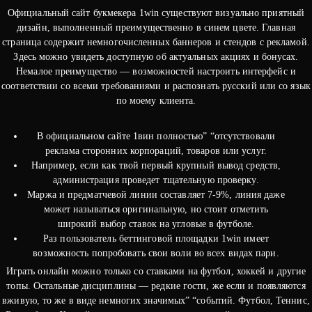
Официальный сайт букмекера 1win существуют визуально приятный
дизайн, выполненный преимущественно в синем цвете. Главная
страница содержит немногочисленных баннеров и стендов с рекламой.
Здесь можно увидеть доступную об актуальных акциях и бонусах.
Немалое преимущество — возможностей настроить интерфейс и
соответствии со всеми требованиями и распознать русский или со язык
по моему клиента.
В официальном сайте 1вин полностью” “отсутствовали
реклама сторонних корпораций, товаров или услуг.
Например, если как твой первый крупный вывод средств,
администрация проведет тщательную проверку.
Маржа и предматчевой линии составляет 7-9%, линия даже
может называться оригинальную, но стоит отметить
широкий выбор ставок на угловые в футболе.
Раз пользователь беттинговой площадки 1win имеет
возможность попробовать свои воли во всех видах пари.
Играть онлайн можно только со ставками на футбол, хоккей и другие
топы. Остальные дисциплины — редкие гости, же если и появляются
вживую, то же в виде немногих значимых” “событий. Футбол, Теннис,