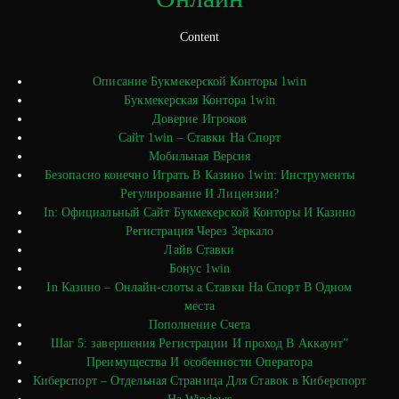
Content
Описание Букмекерской Конторы 1win
Букмекерская Контора 1win
Доверие Игроков
Сайт 1win – Ставки На Спорт
Мобильная Версия
Безопасно конечно Играть В Казино 1win: Инструменты
Регулирование И Лицензии?
In: Официальный Сайт Букмекерской Конторы И Казино
Регистрация Через Зеркало
Лайв Ставки
Бонус 1win
In Казино – Онлайн-слоты а Ставки На Спорт В Одном
места
Пополнение Счета
Шаг 5: завершения Регистрации И проход В Аккаунт”
Преимущества И особенности Оператора
Киберспорт – Отдельная Страница Для Ставок в Киберспорт