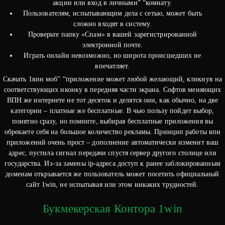
акции или вход в личными” “комнату.
Пользователям, испытывающим дела с сетью, может быть
сложно входят в систему.
Проверьте папку «Спам» в вашей зарегистрированной
электронной почте.
Играть онлайн невозможно, но широта происшедших не
впечатляет.
Скачать 1вин моб” “приложение может любой желающий, кликнув на
соответствующих иконку в передняя части экрана. Софтов меняющих
ВПН же интернете не тот десяток и делятся они, как обычно, на две
категории – платные же бесплатные. В чью пользу пойдет выбор,
понятно сразу, но помните, выбирая бесплатные приложения вы
обрекаете себя на большое количество рекламы. Принцип работы впн
приложений очень прост – дополнение автоматически изменит ваш
адрес, пустила сигнал передачи спустя сервер другого столице или
государства. Из-за замены ip-адреса доступ к ранее заблокированным
доменам открывается же пользователь может посетить официальный
сайт 1win, не испытывая или этом никаких трудностей.
Букмекерская Контора 1win