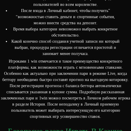
пользователей во всем королевстве.
После входа в Личный кабинет, чтобы получить”
“возможностью ставить деньги и спортивные события,
можно внести средства на депозит.
Время выбора категории невозможно выбрать конкретное
обстоятельство.
Какой конечно способ создания учетной записи ни который
выбран, процедура регистрации отличается простотой и
занимает менее получаса.
Игроками 1 win отмечается и такое преимущество конкретного
платформы, как возможности играть с мгновенными ставками.
Особенно как актуально при заключении пари в режиме Live, когда
беттору необходимо быстро составят прогноз на выгодную котировку.
После регистрации прогноза с баланса беттора автоматически
списывается указанная в купоне сумма. Подробную рассказанная
заключенных пари и 1win можно посмотреть в Личном рабочем игрока
в разделе История. После неподалеку в Личный приемную
пользователь может выбирать интересующую его категорию
спортивных игр усовершенство ставок.