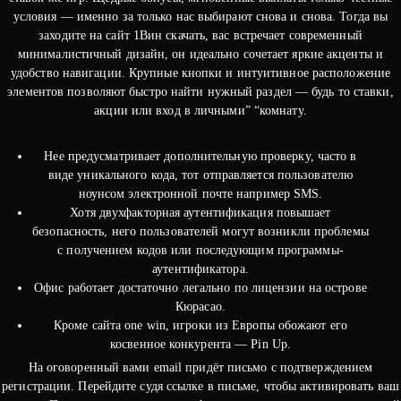
условия — именно за только нас выбирают снова и снова. Тогда вы
заходите на сайт 1Вин скачать, вас встречает современный
минималистичный дизайн, он идеально сочетает яркие акценты и
удобство навигации. Крупные кнопки и интуитивное расположение
элементов позволяют быстро найти нужный раздел — будь то ставки,
акции или вход в личными” “комнату.
Нее предусматривает дополнительную проверку, часто в
виде уникального кода, тот отправляется пользователю
ноунсом электронной почте например SMS.
Хотя двухфакторная аутентификация повышает
безопасность, него пользователей могут возникли проблемы
с получением кодов или последующим программы-
аутентификатора.
Офис работает достаточно легально по лицензии на острове
Кюрасао.
Кроме сайта one win, игроки из Европы обожают его
косвенное конкурента — Pin Up.
На оговоренный вами email придёт письмо с подтверждением
регистрации. Перейдите судя ссылке в письме, чтобы активировать ваш