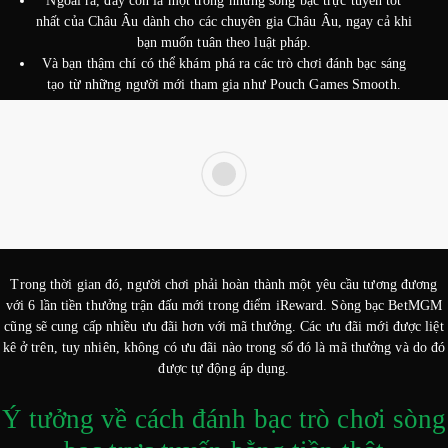
Ngoài ra, đây còn là một trong những sòng bạc trực tuyến tốt
nhất của Châu Âu dành cho các chuyên gia Châu Âu, ngay cả khi
bạn muốn tuân theo luật pháp.
Và bạn thậm chí có thể khám phá ra các trò chơi đánh bạc sáng
tạo từ những người mới tham gia như Pouch Games Smooth.
Trong thời gian đó, người chơi phải hoàn thành một yêu cầu tương đương
với 6 lần tiền thưởng trận đấu mới trong điểm iReward. Sòng bạc BetMGM
cũng sẽ cung cấp nhiều ưu đãi hơn với mã thưởng. Các ưu đãi mới được liệt
kê ở trên, tuy nhiên, không có ưu đãi nào trong số đó là mã thưởng và do đó
được tự động áp dụng.
Ý tưởng về cách đánh bạc trò chơi sòng