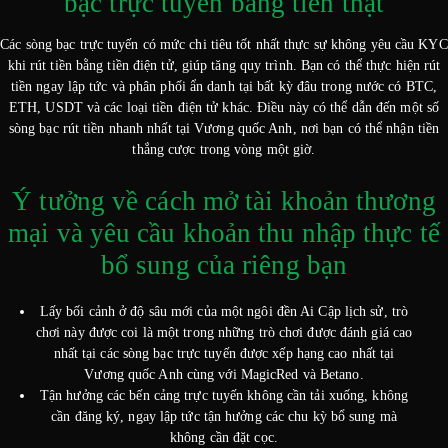
bạc trực tuyến bằng tiền thật
Các sòng bạc trực tuyến có mức chi tiêu tốt nhất thực sự không yêu cầu KYC
khi rút tiền bằng tiền điện tử, giúp tăng quy trình. Bạn có thể thực hiện rút
tiền ngay lập tức và phân phối ẩn danh tại bất kỳ đâu trong nước có BTC,
ETH, USDT và các loại tiền điện tử khác. Điều này có thể dẫn đến một số
sòng bạc rút tiền nhanh nhất tại Vương quốc Anh, nơi bạn có thể nhận tiền
thắng cược trong vòng một giờ.
Ý tưởng về cách mở tài khoản thương
mại và yêu cầu khoản thu nhập thực tế
bổ sung của riêng bạn
Lấy bối cảnh ở độ sâu mới của một ngôi đền Ai Cập lịch sử, trò
chơi này được coi là một trong những trò chơi được đánh giá cao
nhất tại các sòng bạc trực tuyến được xếp hạng cao nhất tại
Vương quốc Anh cùng với MagicRed và Betano.
Tận hưởng các bến cảng trực tuyến không cần tải xuống, không
cần đăng ký, ngay lập tức tận hưởng các chu kỳ bổ sung mà
không cần đặt cọc.