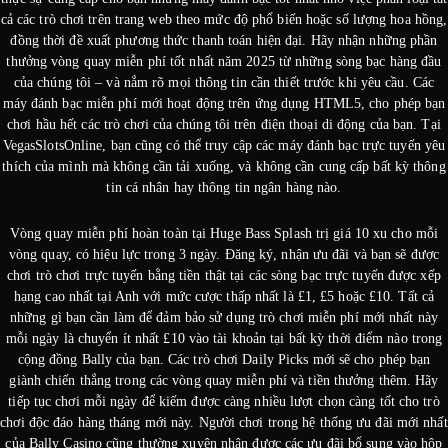
cả các trò chơi trên trang web theo mức độ phổ biến hoặc số lượng hoa hồng,
đồng thời đề xuất phương thức thanh toán hiện đại. Hãy nhận những phần
thưởng vòng quay miễn phí tốt nhất năm 2025 từ những sòng bạc hàng đầu
của chúng tôi – và nắm rõ mọi thông tin cần thiết trước khi yêu cầu. Các
máy đánh bạc miễn phí mới hoạt động trên ứng dụng HTML5, cho phép bạn
chơi hầu hết các trò chơi của chúng tôi trên điện thoại di động của bạn. Tại
VegasSlotsOnline, bạn cũng có thể truy cập các máy đánh bạc trực tuyến yêu
thích của mình mà không cần tải xuống, và không cần cung cấp bất kỳ thông
tin cá nhân hay thông tin ngân hàng nào.
Vòng quay miễn phí hoàn toàn tại Huge Bass Splash trị giá 10 xu cho mỗi
vòng quay, có hiệu lực trong 3 ngày. Đăng ký, nhận ưu đãi và bạn sẽ được
chơi trò chơi trực tuyến bằng tiền thật tại các sòng bạc trực tuyến được xếp
hạng cao nhất tại Anh với mức cược thấp nhất là £1, £5 hoặc £10. Tất cả
những gì bạn cần làm để đảm bảo sử dụng trò chơi miễn phí mới nhất này
mỗi ngày là chuyển ít nhất £10 vào tài khoản tại bất kỳ thời điểm nào trong
cộng đồng Bally của bạn. Các trò chơi Daily Picks mới sẽ cho phép bạn
giành chiến thắng trong các vòng quay miễn phí và tiền thưởng thêm. Hãy
tiếp tục chơi mỗi ngày để kiếm được càng nhiều lượt chọn càng tốt cho trò
chơi độc đáo hàng tháng mới này. Người chơi trong hệ thống ưu đãi mới nhất
của Bally Casino cũng thường xuyên nhận được các ưu đãi bổ sung vào hộp