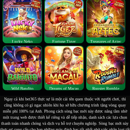
Lucky Neko
Fortune Tiger
Treasures of Aztec
Wild Bandito
Dreams of Macau
Rooster Rumble
Ngay cả khi bet365 thực sự là một cái tên quen thuộc với người chơi, thì
cũng không có gì ngạc nhiên khi họ sở hữu chương trình tặng vòng quay
miễn phí 100% tại Anh. Phong cách sòng bạc mới này được nâng tầm nhờ
một trang web được thiết kế riêng và dễ tiếp nhận, danh sách các lựa chọn
thanh toán nhanh chóng và dịch vụ hỗ trợ chuyên nghiệp.
Sòng bạc mới này
thực sự cung cấp cho bạn những máy đánh bạc tốt nhất nhờ việc phân loại tất