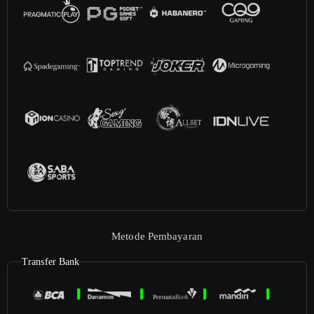
Metode Pembayaran
Transfer Bank