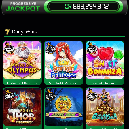
Daily Wins
Gates of Olympus
Starlight Princess
Sweet Bonanza