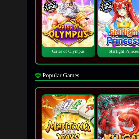
Gates of Olympus
Starlight Princes
Popular Games