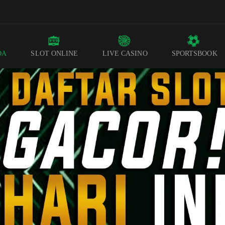
DA
SLOT ONLINE
LIVE CASINO
SPORTSBOOK