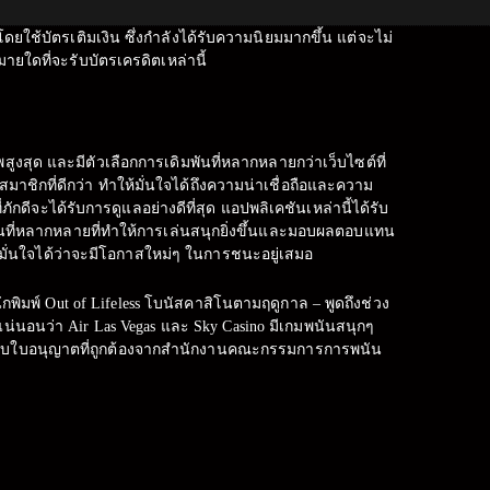
ใช้บัตรเติมเงิน ซึ่งกำลังได้รับความนิยมมากขึ้น แต่จะไม่
ยใดที่จะรับบัตรเครดิตเหล่านี้
งสุด และมีตัวเลือกการเดิมพันที่หลากหลายกว่าเว็บไซต์ที่
ชิกที่ดีกว่า ทำให้มั่นใจได้ถึงความน่าเชื่อถือและความ
ักดีจะได้รับการดูแลอย่างดีที่สุด แอปพลิเคชันเหล่านี้ได้รับ
่นที่หลากหลายที่ทำให้การเล่นสนุกยิ่งขึ้นและมอบผลตอบแทน
ัน มั่นใจได้ว่าจะมีโอกาสใหม่ๆ ในการชนะอยู่เสมอ
มพ์ Out of Lifeless โบนัสคาสิโนตามฤดูกาล – พูดถึงช่วง
นอนว่า Air Las Vegas และ Sky Casino มีเกมพนันสนุกๆ
ได้รับใบอนุญาตที่ถูกต้องจากสำนักงานคณะกรรมการการพนัน