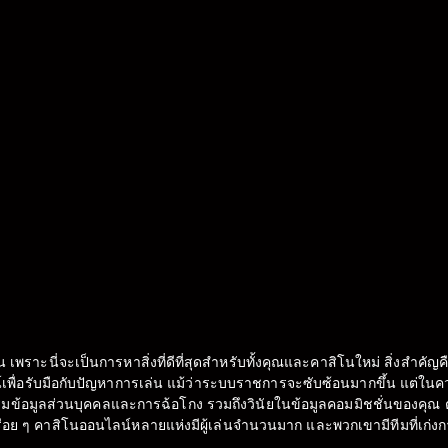
 เพราะนี่จะเป็นการหาสิ่งที่ดีที่สุดสำหรับทั้งคุณและคาสิโนใหม่ สิ่งสำค
่อรับมือกับปัญหาการเล่น แม้ว่าระบบราชการจะซับซ้อนมากขึ้น แต่ในความ
ข้อมูลส่วนบุคคลและการฉ้อโกง รวมถึงวินัยในข้อมูลคอมมิชชั่นของคุณ ตล
รื่อย ๆ คาสิโนออนไลน์หลายแห่งมีผู้เล่นจำนวนมาก และพวกเขามีทีมที่เก่งกาจ