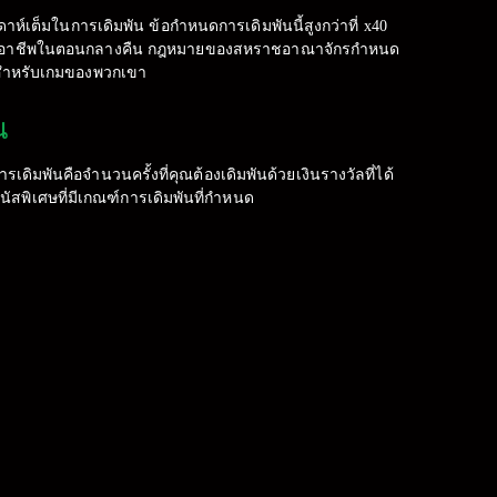
ดาห์เต็มในการเดิมพัน ข้อกำหนดการเดิมพันนี้สูงกว่าที่ x40
อกจากมืออาชีพในตอนกลางคืน กฎหมายของสหราชอาณาจักรกำหนด
ารสำหรับเกมของพวกเขา
น
ดิมพันคือจำนวนครั้งที่คุณต้องเดิมพันด้วยเงินรางวัลที่ได้
ัสพิเศษที่มีเกณฑ์การเดิมพันที่กำหนด