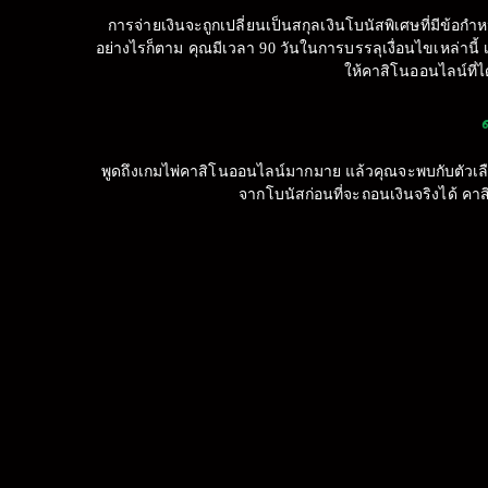
การจ่ายเงินจะถูกเปลี่ยนเป็นสกุลเงินโบนัสพิเศษที่มีข้อกำ
อย่างไรก็ตาม คุณมีเวลา 90 วันในการบรรลุเงื่อนไขเหล่า
ให้คาสิโนออนไลน์ที่
พูดถึงเกมไพ่คาสิโนออนไลน์มากมาย แล้วคุณจะพบกับตัวเลือกด
จากโบนัสก่อนที่จะถอนเงินจริงได้ คา