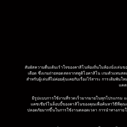
สัมผัสความตื่นเต้นเร้าใจของคาสิโนท้องถิ่นในห้องนั่งเล่น
เดือด ซึ่งเกมถ่ายทอดสดจากสตูดิโอคาสิโน เกมตัวแทนสดเป็
สำหรับผู้เล่นที่ไม่ค่อยคุ้นเคยกับเรื่องไร้สาระ การเดิมพัน
แคตต
มีรูปแบบการใช้งานที่รวดเร็วมากมายในทุกโปรแกรม แต่มัก
แคชเชียร์ในล็อบบี้ของคาสิโนของคุณเพื่อค้นหาวิธีที่ค
ปลอดภัยมากขึ้นในการใช้งานตลอดเวลา การนำทางภายในเว็บ