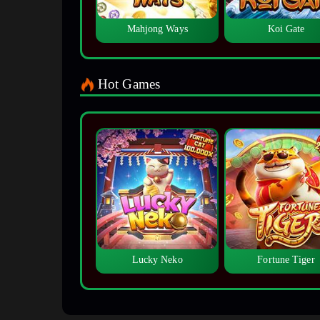
Mahjong Ways
Koi Gate
Hot Games
Lucky Neko
Fortune Tiger