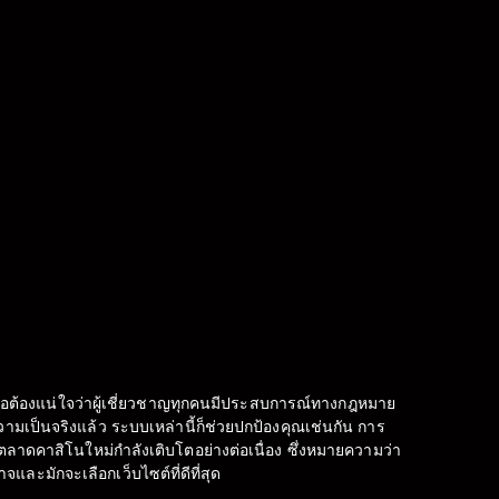
ัญคือต้องแน่ใจว่าผู้เชี่ยวชาญทุกคนมีประสบการณ์ทางกฎหมาย
เป็นจริงแล้ว ระบบเหล่านี้ก็ช่วยปกป้องคุณเช่นกัน การ
าดคาสิโนใหม่กำลังเติบโตอย่างต่อเนื่อง ซึ่งหมายความว่า
และมักจะเลือกเว็บไซต์ที่ดีที่สุด