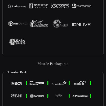
Metode Pembayaran
Transfer Bank