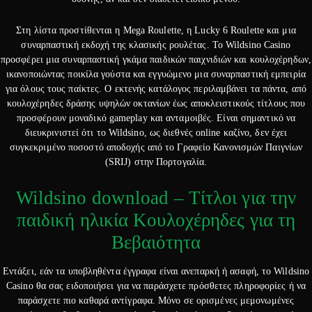
Στη λίστα προστίθενται η Mega Roulette, η Lucky 6 Roulette και μια
συναρπαστική εκδοχή της κλασικής ρουλέτας. Το Wildsino Casino
προσφέρει μια συναρπαστική γκάμα παιδικών παιχνιδιών και κουλοχέρηδων,
ικανοποιώντας ποικίλα γούστα και εγγυώμενο μια συναρπαστική εμπειρία
για όλους τους παίκτες. Ο εκτενής κατάλογος περιλαμβάνει τα πάντα, από
κουλοχέρηδες δράσης υψηλών οκτανίων έως αποκλειστικούς τίτλους που
προσφέρουν μοναδικό gameplay και ανταμοιβές. Είναι σημαντικό να
διευκρινιστεί ότι το Wildsino, ως διεθνές online καζίνο, δεν έχει
συγκεκριμένο ποσοστό αποδοχής από το Γραφείο Κανονισμών Παιγνίων
(SRIJ) στην Πορτογαλία.
Wildsino download – Τίτλοι για την
παιδική ηλικία Κουλοχέρηδες για τη
Βεβαιότητα
Εντάξει, εάν τα υποβληθέντα έγγραφα είναι ανεπαρκή ή ασαφή, το Wildsino
Casino θα σας ειδοποιήσει για να παράσχετε πρόσθετες πληροφορίες ή να
παράσχετε πιο καθαρά αντίγραφα. Μόνο σε ορισμένες μεμονωμένες