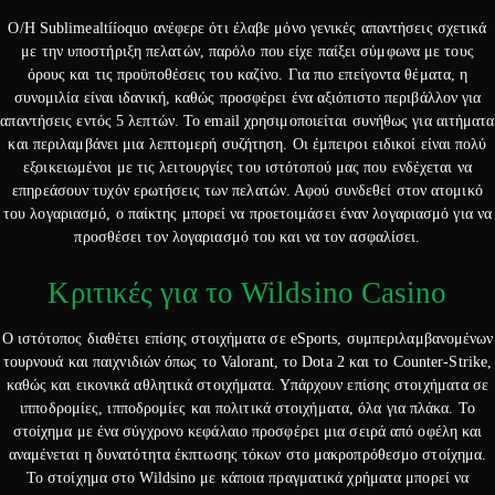
Ο/Η Sublimealtííoquo ανέφερε ότι έλαβε μόνο γενικές απαντήσεις σχετικά
με την υποστήριξη πελατών, παρόλο που είχε παίξει σύμφωνα με τους
όρους και τις προϋποθέσεις του καζίνο. Για πιο επείγοντα θέματα, η
συνομιλία είναι ιδανική, καθώς προσφέρει ένα αξιόπιστο περιβάλλον για
απαντήσεις εντός 5 λεπτών. Το email χρησιμοποιείται συνήθως για αιτήματα
και περιλαμβάνει μια λεπτομερή συζήτηση. Οι έμπειροι ειδικοί είναι πολύ
εξοικειωμένοι με τις λειτουργίες του ιστότοπού μας που ενδέχεται να
επηρεάσουν τυχόν ερωτήσεις των πελατών. Αφού συνδεθεί στον ατομικό
του λογαριασμό, ο παίκτης μπορεί να προετοιμάσει έναν λογαριασμό για να
προσθέσει τον λογαριασμό του και να τον ασφαλίσει.
Κριτικές για το Wildsino Casino
Ο ιστότοπος διαθέτει επίσης στοιχήματα σε eSports, συμπεριλαμβανομένων
τουρνουά και παιχνιδιών όπως το Valorant, το Dota 2 και το Counter-Strike,
καθώς και εικονικά αθλητικά στοιχήματα. Υπάρχουν επίσης στοιχήματα σε
ιπποδρομίες, ιπποδρομίες και πολιτικά στοιχήματα, όλα για πλάκα. Το
στοίχημα με ένα σύγχρονο κεφάλαιο προσφέρει μια σειρά από οφέλη και
αναμένεται η δυνατότητα έκπτωσης τόκων στο μακροπρόθεσμο στοίχημα.
Το στοίχημα στο Wildsino με κάποια πραγματικά χρήματα μπορεί να