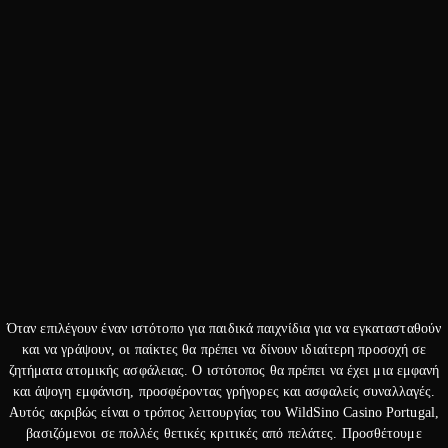
Όταν επιλέγουν έναν ιστότοπο για παιδικά παιχνίδια για να εγκατασταθούν
και να γράψουν, οι παίκτες θα πρέπει να δίνουν ιδιαίτερη προσοχή σε
ζητήματα ατομικής ασφάλειας. Ο ιστότοπος θα πρέπει να έχει μια εμφανή
και άψογη εμφάνιση, προσφέροντας γρήγορες και ασφαλείς συναλλαγές.
Αυτός ακριβώς είναι ο τρόπος λειτουργίας του WildSino Casino Portugal,
βασιζόμενοι σε πολλές θετικές κριτικές από πελάτες. Προσθέτουμε