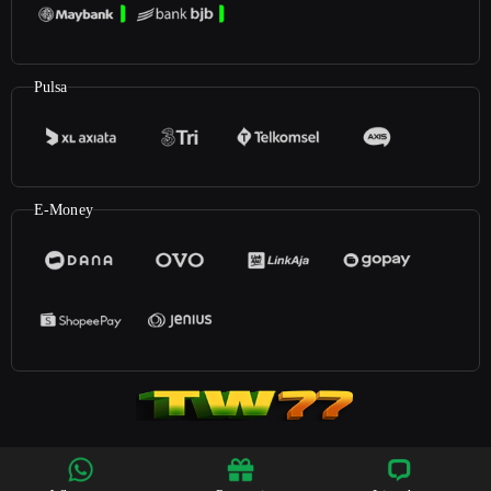
Pulsa
E-Money
©2023
TW77
. All rights reserved | 18+